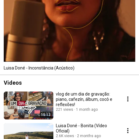
Luisa Doné - Inconstância (Acústico)
Videos
vlog de um dia de gravação:
piano, cafezín, álbum, cocô e
reflexões!
221 views
1 month ago
15:13
Luisa Doné - Bonita (Vídeo
Oficial)
2.6K views
2 months ago