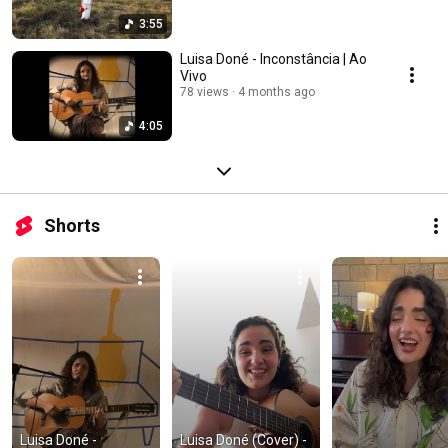
3:55
Luisa Doné - Inconstância | Ao
Vivo
78 views
4 months ago
4:05
Shorts
Luisa Doné - 
Luisa Doné (Cover) - 