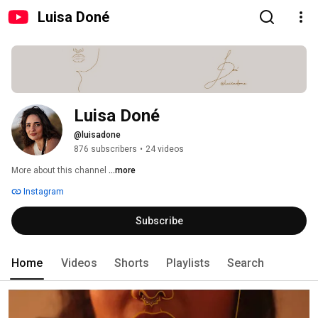
Luisa Doné
Luisa Doné
@luisadone
876 subscribers
•
24 videos
More about this channel
...more
Instagram
Subscribe
Home
Videos
Shorts
Playlists
Search