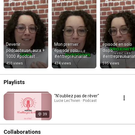
Devenir 
Mon premier 
épisode en solo 
podcasteuse, aura + 
épisode solo 
dispo 
1000 #podcast 
#entrepreunariat 
#entrepreunariat
#oser 
#oser #podcast 
#podcast 
450 views
434 views
595 views
#noubliezpasderêve
#noubliezpasderêve
#entrepreneus
r 
r
bitieuse #oser 
#entrepreneuseam
#noubliezpasde
Playlists
bitieuse
r
"N'oubliez pas de rêver"
Lucie Lec'hvien · Podcast
39
Collaborations