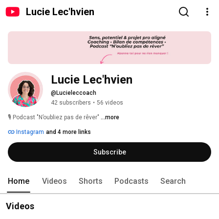
Lucie Lec'hvien
Lucie Lec'hvien
@Lucieleccoach
42 subscribers
•
56 videos
🎙️ Podcast "N’oubliez pas de rêver" 
...more
Instagram
and 4 more links
Subscribe
Home
Videos
Shorts
Podcasts
Search
Videos