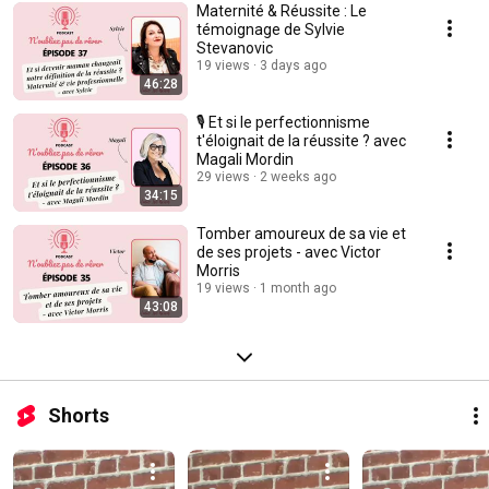
Maternité & Réussite : Le
témoignage de Sylvie
Stevanovic
19 views
3 days ago
46:28
🎙️ Et si le perfectionnisme
t'éloignait de la réussite ? avec
Magali Mordin
29 views
2 weeks ago
34:15
Tomber amoureux de sa vie et
de ses projets - avec Victor
Morris
19 views
1 month ago
43:08
Shorts