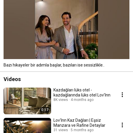
Bazı hikayeler bir adımla başlar, bazıları ise sessizlikle..
Videos
Kazdağları lüks otel -
kazdağlarında lüks otel Lov’Inn
8K views
4 months ago
0:17
Lov'Inn Kaz Dağları | Eşsiz
Manzara ve Rafine Detaylar
31 views
5 months ago