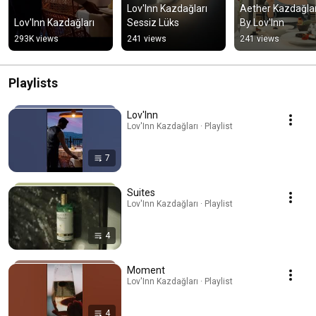
Lov'Inn Kazdağları 
Aether Kazdağları
Lov'Inn Kazdağları
Sessiz Lüks
By Lov'Inn
293K views
241 views
241 views
Playlists
Lov'Inn
Lov'Inn Kazdağları · Playlist
7
Suites
Lov'Inn Kazdağları · Playlist
4
Moment
Lov'Inn Kazdağları · Playlist
4