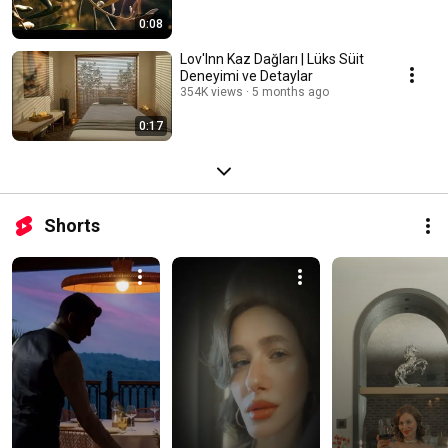
0:08
Lov'Inn Kaz Dağları | Lüks Süit
Deneyimi ve Detaylar
354K views
5 months ago
0:17
Shorts