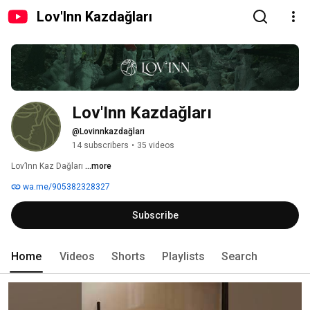
Lov'Inn Kazdağları
Lov'Inn Kazdağları
@Lovinnkazdağları
14 subscribers
•
35 videos
Lov’Inn Kaz Dağları 
...more
wa.me/905382328327
Subscribe
Home
Videos
Shorts
Playlists
Search