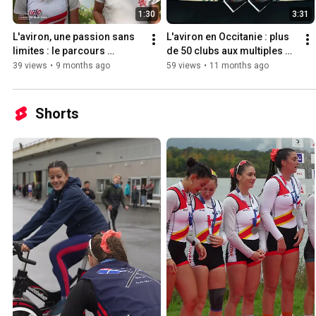
1:30
3:31
L'aviron, une passion sans 
L'aviron en Occitanie : plus 
limites : le parcours 
de 50 clubs aux multiples 
inspirant de Sara sur le 
pratiques d'aviron
39 views
•
9 months ago
59 views
•
11 months ago
canal du Midi
Shorts