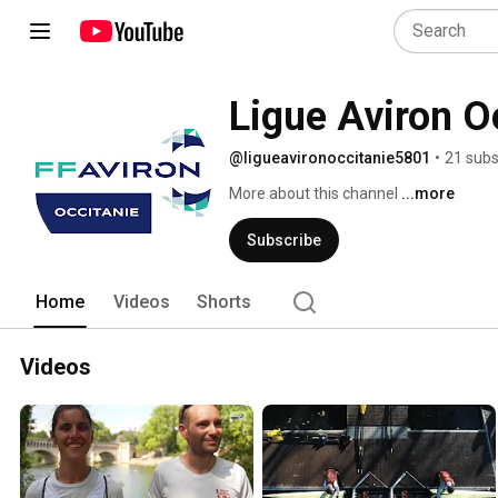
Ligue Aviron O
@ligueavironoccitanie5801
•
21 subs
More about this channel
...more
Subscribe
Home
Videos
Shorts
Videos