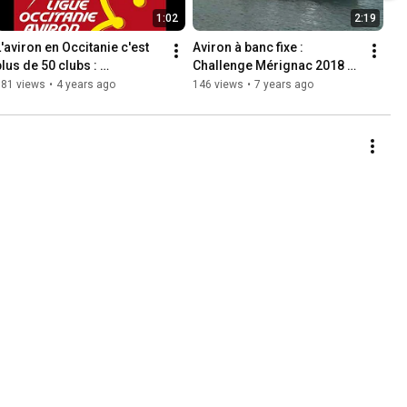
1:02
2:19
L'aviron en Occitanie c'est 
Aviron à banc fixe : 
lus de 50 clubs : 
Challenge Mérignac 2018 au 
Rejoignez-nous !
Barcarès
181 views
•
4 years ago
146 views
•
7 years ago