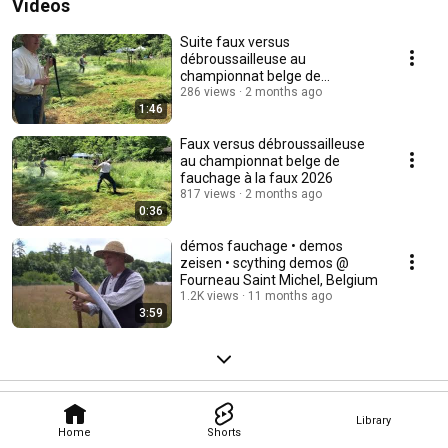
Videos
Suite faux versus
débroussailleuse au
championnat belge de
fauchage à la faux 2026
286 views
2 months ago
1:46
Faux versus débroussailleuse
au championnat belge de
fauchage à la faux 2026
817 views
2 months ago
0:36
démos fauchage • demos
zeisen • scything demos @
Fourneau Saint Michel, Belgium
1.2K views
11 months ago
3:59
Library
Home
Shorts