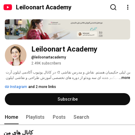
Leiloonart Academy
Leiloonart Academy
@leiloonartacademy
2.49K subscribers
من لیلی حکیمیان هستم. نقاش و مدرس نقاشی 🎨 در کانال یوتیوب آکادمی لیلون آرت 
...more
سعی میکنم هفته ای سه ویدئو از دوره های تخصصی آموزش طراحی و نقاشی لیلون 
آرت رو با شما به اشتراک بگذارم. دوره های مدادرنگی، رنگ روغن، سیاه قلم، مبانی 
Instagram
and 2 more links
طراحی، طراحی چهره و رنگ شناسی. ❤️ 
Subscribe
Home
Playlists
Posts
Search
کانال های من