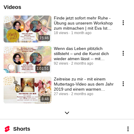
Videos
Finde jetzt sofort mehr Ruhe -
Übung aus unserem Workshop
zum mitmachen | mit Eva Istas
& Andrea Kux
18 views
1 month ago
15:46
Wenn das Leben plötzlich
stillsteht – und die Kunst dich
wieder atmen lässt -- mit
Andrea Kux
92 views
2 months ago
1:01:51
Zeitreise zu mir - mit einem
Muttertags-Video aus dem Jahr
2019 und einem warmen
Lächeln im Herzen
27 views
2 months ago
8:48
Shorts