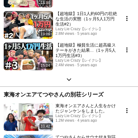
19:00
【超地獄】1日1人約60円の壮絶
な生活の実態（1ヶ月5人1万円
生活#2）
Lazy Lie Crazy【レイクレ】
2.8M views
5 years ago
19:09
【超地獄】極貧生活に超高級ス
テーキがきた結果...（1ヶ月5人
1万円生活#3）
Lazy Lie Crazy【レイクレ】
2.4M views
5 years ago
15:04
東海オンエアてつやさんの別荘シリーズ
東海オンエアさんと人生をかけ
たジャンケンをしました。
Lazy Lie Crazy【レイクレ】
1.2M views
4 years ago
10:42
てつやさんからサウナ付き別荘