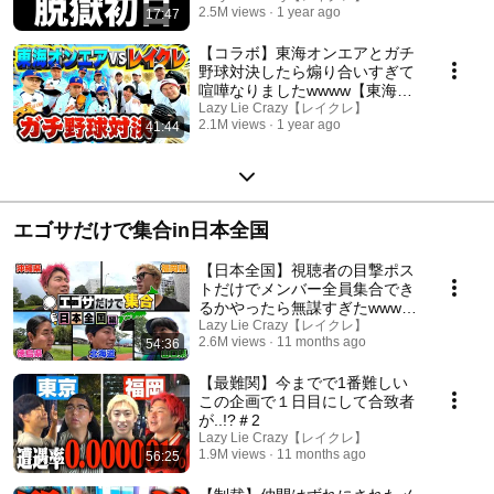
2.5M views
1 year ago
17:47
い・ガチャ・1000円ガチャ・コ
スプレ・大阪】
【コラボ】東海オンエアとガチ
野球対決したら煽り合いすぎて
喧嘩なりましたwwww【東海オ
ンエアコラボ】
Lazy Lie Crazy【レイクレ】
2.1M views
1 year ago
41:44
エゴサだけで集合in日本全国
【日本全国】視聴者の目撃ポス
トだけでメンバー全員集合でき
るかやったら無謀すぎたwww
#1
Lazy Lie Crazy【レイクレ】
2.6M views
11 months ago
54:36
【最難関】今までで1番難しい
この企画で１日目にして合致者
が..!?＃2
Lazy Lie Crazy【レイクレ】
1.9M views
11 months ago
56:25