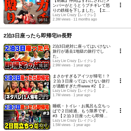
【制裁】仲間はずれにされたメ
ンバーがとうとうブチギレて怒
りの鉄槌を下しました。【エゴ
サで集合】 #3
Lazy Lie Crazy【レイクレ】
2.3M views
11 months ago
38:51
2泊3日座ったら即帰宅in長野
2泊3日絶対に座ってはいけない
旅行が過去1地獄の旅行でし
た。
Lazy Lie Crazy【レイクレ】
2.9M views
1 year ago
35:26
まさかすぎるアイツが帰宅！？
２泊３日座ってはいけない旅行
が過酷すぎた件www #2 【２泊
３日座ったら即帰宅/チャリ旅/
Lazy Lie Crazy【レイクレ】
1.7M views
1 year ago
28:30
お酒/泥酔/焼肉/大食い/温泉/温
泉旅行/自転車/高級焼肉/長野/地
獄/過酷】
睡眠・トイレ・お風呂も立ちっ
ぱで２日経過、もう限界です。
#3 【２泊３日座ったら即帰宅/
チャリ旅/スポーツ/対決/テニス/
Lazy Lie Crazy【レイクレ】
1.5M views
1 year ago
30:47
シャインマスカット/巨峰/フル
ーツ/大食い/グルメ/地獄/過酷】