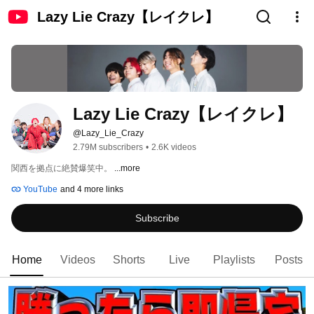
Lazy Lie Crazy【レイクレ】
Lazy Lie Crazy【レイクレ】
@Lazy_Lie_Crazy
2.79M subscribers
•
2.6K videos
関西を拠点に絶賛爆笑中。 
...more
YouTube
and 4 more links
Subscribe
Home
Videos
Shorts
Live
Playlists
Posts