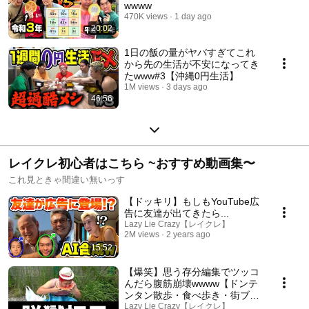
wwww
470K views
1 day ago
20:02
1日の飯の量がヤバすぎてこれ
から先の生活が不安になってき
たwww#3【沖縄0円生活】
1M views
3 days ago
46:56
レイクレ初心者はこちら ~おすすめ動画集〜
これ見ときゃ間違い無いっす
【ドッキリ】もしもYouTube広
告に友達が出てきたら...
Lazy Lie Crazy【レイクレ】
2M views
2 years ago
15:52
【爆笑】思う存分編集でツッコ
んだら腹筋崩壊wwww【ドンテ
ンタン散歩・食べ歩き・街ブ
ラ・ツッコミ・グルメ・大食
Lazy Lie Crazy【レイクレ】