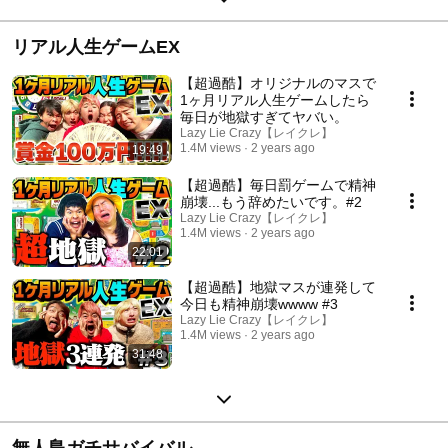
リアル人生ゲームEX
【超過酷】オリジナルのマスで
1ヶ月リアル人生ゲームしたら
毎日が地獄すぎてヤバい。
Lazy Lie Crazy【レイクレ】
1.4M views
2 years ago
19:49
【超過酷】毎日罰ゲームで精神
崩壊...もう辞めたいです。#2
Lazy Lie Crazy【レイクレ】
1.4M views
2 years ago
22:01
【超過酷】地獄マスが連発して
今日も精神崩壊wwww #3
Lazy Lie Crazy【レイクレ】
1.4M views
2 years ago
31:48
無人島ガチサバイバル