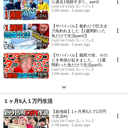
ら過去1地獄すぎた。part1
Lazy Lie Crazy【レイクレ】
3.2M views
4 years ago
17:51
【サバイバル】船釣りで巨大太
刀魚釣れました【1週間釣った
魚だけで生活part2】
Lazy Lie Crazy【レイクレ】
2.8M views
4 years ago
23:58
【サバイバル】餓死寸前、その
とき奇跡が起きました。（1週
間釣った魚だけで生活part3）
Lazy Lie Crazy【レイクレ】
3.6M views
4 years ago
28:08
１ヶ月5人１万円生活
【超地獄】1ヶ月男5人で1万円
で生活#1
Lazy Lie Crazy【レイクレ】
3.7M views
5 years ago