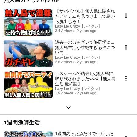
【サバイバル】無人島に隠され
たアイテムを見つけ出して島か
ら脱出しろ！
Lazy Lie Crazy【レイクレ】
3.4M views
2 years ago
28:13
過去一のガチギレで修羅場に...
無人島生活が壮絶すぎる件につ
いて
Lazy Lie Crazy【レイクレ】
2.8M views
2 years ago
24:31
デスゲームの結果1人無人島に
取り残されましたwww【無人島
生活 最終話】
Lazy Lie Crazy【レイクレ】
1.9M views
2 years ago
19:06
1週間漁師生活
1週間釣った魚だけで生活した