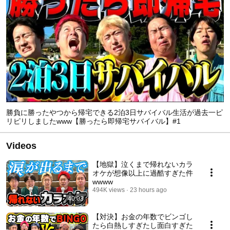
勝負に勝ったやつから帰宅できる2泊3日サバイバル生活が過去一ピ
リピリしましたwww【勝ったら即帰宅サバイバル】#1
Videos
【地獄】泣くまで帰れないカラ
オケが想像以上に過酷すぎた件
wwww
494K views
23 hours ago
40:03
【対決】お金の年数でビンゴし
たら白熱しすぎたし面白すぎた