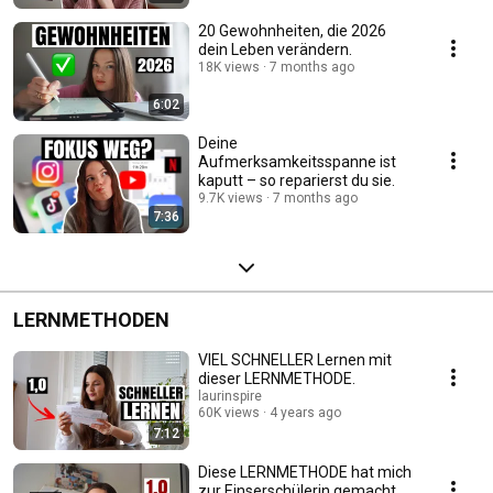
20 Gewohnheiten, die 2026
dein Leben verändern.
18K views
7 months ago
6:02
Deine
Aufmerksamkeitsspanne ist
kaputt – so reparierst du sie.
9.7K views
7 months ago
7:36
LERNMETHODEN
VIEL SCHNELLER Lernen mit
dieser LERNMETHODE.
laurinspire
60K views
4 years ago
7:12
Diese LERNMETHODE hat mich
zur Einserschülerin gemacht.