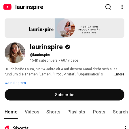
laurinspire
laurinspire
@laurinspire
154K subscribers
•
607 videos
Hi! Ich heiße Laura, bin 24 Jahre alt & auf diesem Kanal dreht sich alles 
rund um die Themen "Lernen", "Produktivität", "Organisation" & 
...more
"Zeitmanagement". Mein Ziel ist es, möglichst vielen Schüler:innen & 
Instagram
Studierenden auf ihrem Weg zum Abschluss zu unterstützen. 
Subscribe
Home
Videos
Shorts
Playlists
Posts
Search
Shorts