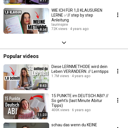
9:11
WIE ICH FÜR 1,0 KLAUSUREN
LERNE ✅// step by step
Anleitung
laurinspire
72K views
4 years ago
8:34
Popular videos
Diese LERNMETHODE wird dein
Leben VERÄNDERN. // Lerntipps
1.7M views
4 years ago
8:43
15 PUNKTE im DEUTSCH ABI? //
So geht's (last Minute Abitur
Tipps)
400K views
6 years ago
11:23
schau das wenn du KEINE