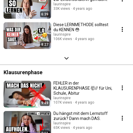
laurinspire
33K views
4 years ago
6:39
Diese LERNMETHODE solltest
du KENNEN 😳
laurinspire
106K views
4 years ago
8:27
Klausurenphase
FEHLER in der
KLAUSURENPHASE 🤯// für Uni,
Schule, Abitur
laurinspire
107K views
4 years ago
9:49
Du hängst mit dem Lernstoff
zurück? Dann mach DAS.
laurinspire
65K views
4 years ago