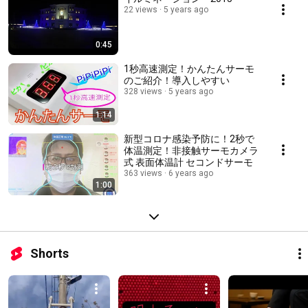
22 views
5 years ago
0:45
1秒高速測定！かんたんサーモ
のご紹介！導入しやすい
328 views
5 years ago
1:14
新型コロナ感染予防に！2秒で
体温測定！非接触サーモカメラ
式 表面体温計 セコンドサーモ
363 views
6 years ago
1:00
Shorts