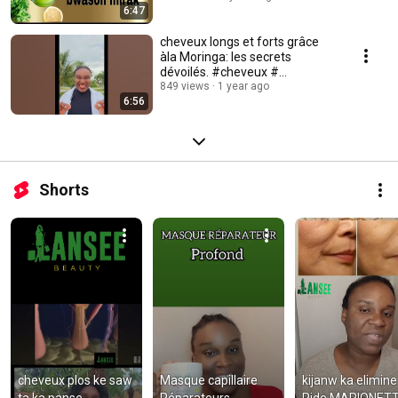
6:47
cheveux longs et forts grâce
àla Moringa: les secrets
dévoilés. #cheveux #
lanseebeauty
849 views
1 year ago
6:56
Shorts
cheveux plos ke saw 
Masque capillaire 
kijanw ka elimine 
ta ka panse 
Réparateurs 
Ride MARIONETTE