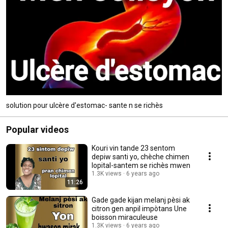
solution pour ulcère d'estomac- sante n se richès
Popular videos
Kouri vin tande 23 sentom
depiw santi yo, chèche chimen
lopital-santem se richès mwen
1.3K views
6 years ago
11:26
Gade gade kijan melanj pèsi ak
citron gen anpil impòtans Une
boisson miraculeuse
1.3K views
6 years ago