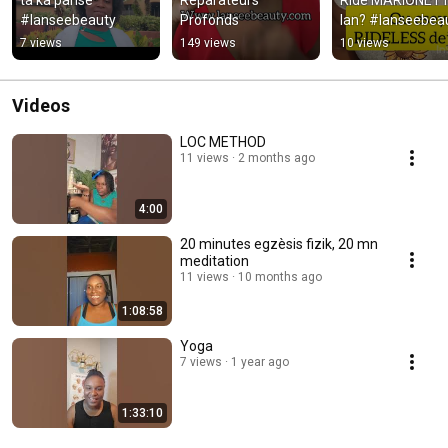
#lanseebeauty
Profonds
lan? #lanseebea
7 views
149 views
10 views
Videos
LOC METHOD
11 views
2 months ago
4:00
20 minutes egzèsis fizik, 20 mn
meditation
11 views
10 months ago
1:08:58
Yoga
7 views
1 year ago
1:33:10