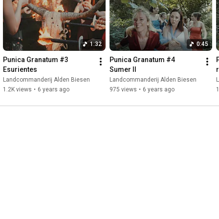
www.alden-biesen.be
1:32
0:45
Punica Granatum #3 
Punica Granatum #4   
Esurientes
Sumer II
Landcommanderij Alden Biesen
Landcommanderij Alden Biesen
1.2K views
•
6 years ago
975 views
•
6 years ago
1