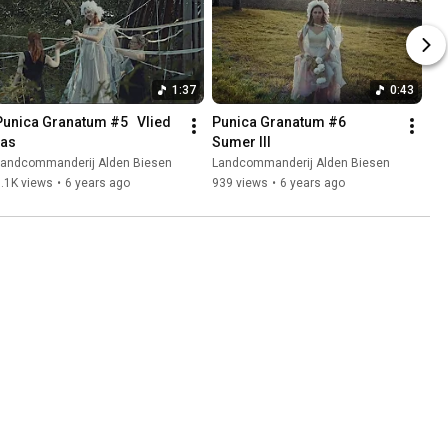
1:37
0:43
Punica Granatum #5   Vlied 
Punica Granatum #6   
ras
Sumer III
Landcommanderij Alden Biesen
Landcommanderij Alden Biesen
.1K views
•
6 years ago
939 views
•
6 years ago