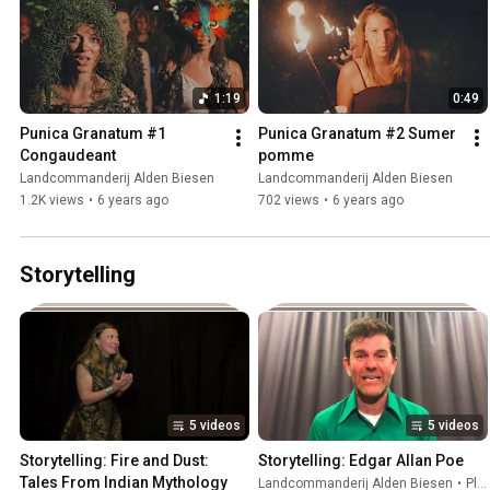
1:19
0:49
Punica Granatum #1 
Punica Granatum #2 Sumer 
Congaudeant
pomme
Landcommanderij Alden Biesen
Landcommanderij Alden Biesen
1.2K views
•
6 years ago
702 views
•
6 years ago
Storytelling
5 videos
5 videos
Storytelling: Fire and Dust: 
Storytelling: Edgar Allan Poe
Tales From Indian Mythology
Landcommanderij Alden Biesen
•
Playlist