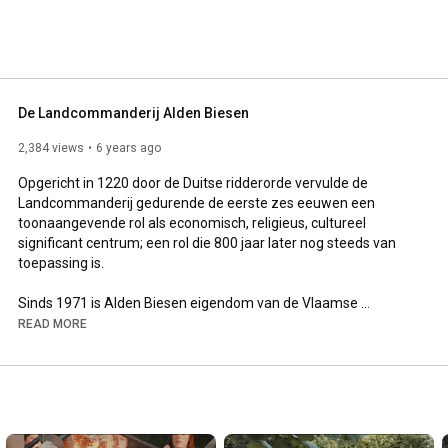
De Landcommanderij Alden Biesen
2,384 views
6 years ago
Opgericht in 1220 door de Duitse ridderorde vervulde de 
Landcommanderij gedurende de eerste zes eeuwen een 
toonaangevende rol als economisch, religieus, cultureel 
significant centrum; een rol die 800 jaar later nog steeds van 
toepassing is.

​Sinds 1971 is Alden Biesen eigendom van de Vlaamse 
Overheid. Als één van de grootste kasteeldomeinen in de 
READ MORE
Euregio vormt de Landcommanderij momenteel een 
inspirerende site voor receptieve cultuur- en congresbeleving. 
Jaarlijks bezoeken een kwart miljoen bezoekers uit binnen- en 
buitenland de site en vinden er 500+ activiteiten plaats, gaande 
van kleine vergaderingen en seminaries, tot grotere 
congressen en festivals.
