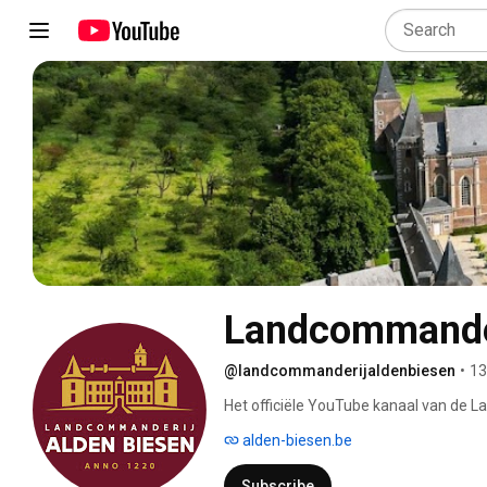
Landcommander
@landcommanderijaldenbiesen
•
13
Het officiële YouTube kanaal van de 
alden-biesen.be
Subscribe