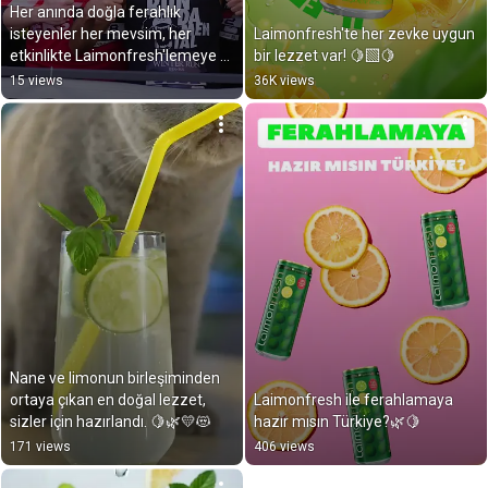
Her anında doğla ferahlık 
isteyenler her mevsim, her 
Laimonfresh'te her zevke uygun 
etkinlikte Laimonfresh'lemeye 
bir lezzet var! 🍋‍🟩🍋
devam ediyor!
15 views
36K views
Nane ve limonun birleşiminden 
ortaya çıkan en doğal lezzet, 
Laimonfresh ile ferahlamaya 
sizler için hazırlandı. 🍋🌿💛😻
hazır mısın Türkiye?🌿🍋
171 views
406 views