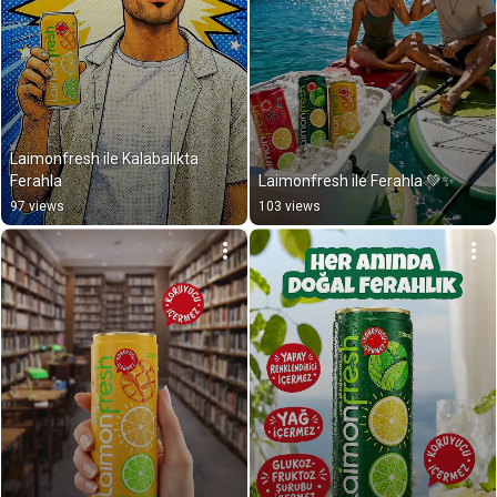
Laimonfresh ile Kalabalıkta 
Ferahla
Laimonfresh ile Ferahla 💚✨
97 views
103 views