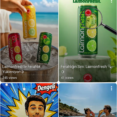
Laimonfresh'le Ferahlık 
Ferahlığın Sırrı: Laimonfresh 🔍
Yükleniyor!🍋
🍋
245 views
41 views