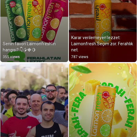
Karar verilemeyen lezzet: 
Senin favori Laimonfresh’in 
Laimonfresh.Seçim zor. Ferahlık 
hangisi? 👇🥭🍓🍋
net.
355 views
787 views