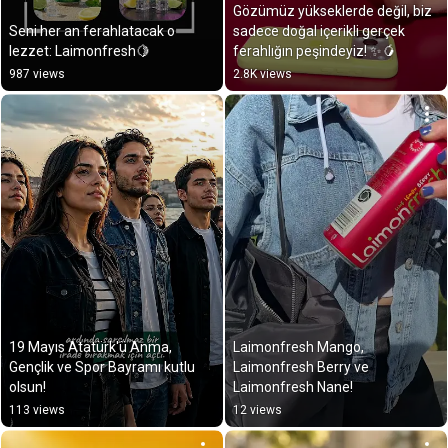
Gözümüz yükseklerde değil, biz 
Seni her an ferahlatacak o 
sadece doğal içerikli gerçek 
lezzet: Laimonfresh🍋
ferahlığın peşindeyiz! ✨🥭
987 views
2.8K views
19 Mayıs Atatürk'ü Anma, 
Laimonfresh Mango, 
Gençlik ve Spor Bayramı kutlu 
Laimonfresh Berry ve 
olsun!
Laimonfresh Nane!
113 views
12 views