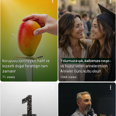
Koruyucu içermeyen, hafif ve 
Yolumuza ışık, kalbimize neşe 
lezzetli doğal ferahlığın tam 
ve huzur veren annelerimizin 
zamanı!
Anneler Günü kutlu olsun
71 views
106K views