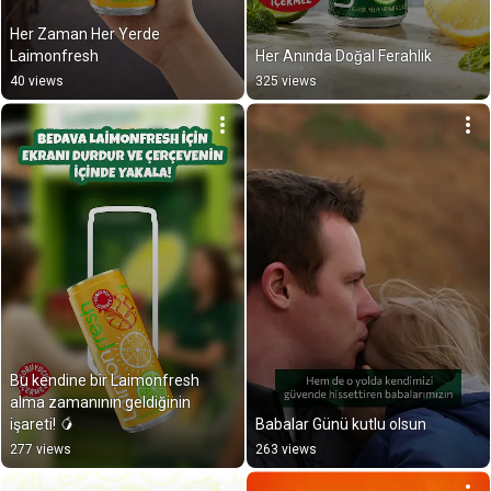
Her Zaman Her Yerde 
Laimonfresh
Her Anında Doğal Ferahlık
40 views
325 views
Bu kendine bir Laimonfresh 
alma zamanının geldiğinin 
işareti! 🥭
Babalar Günü kutlu olsun
277 views
263 views