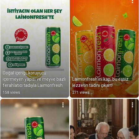
Doğal içeriği, koruyucu 
içermeyen yapısı ve meyve bazlı 
Laimonfresh’ini kap, bu eşsiz 
ferahlatıcı tadıyla Laimonfresh
lezzetin tadını çıkart!
158 views
271 views