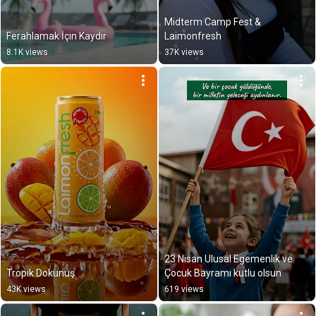
Midterm Camp Fest & 
Ferahlamak İçin Kaydır
Laimonfresh
8.1K views
37K views
23 Nisan Ulusal Egemenlik ve 
Tropik Dokunuş
Çocuk Bayramı kutlu olsun
43K views
619 views