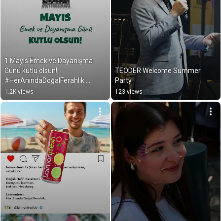
1 Mayıs Emek ve Dayanışma 
Günü kutlu olsun! 
TEODER Welcome Summer 
#HerAnındaDoğalFerahlık 
Party
#Laimonfresh
1.2K views
123 views