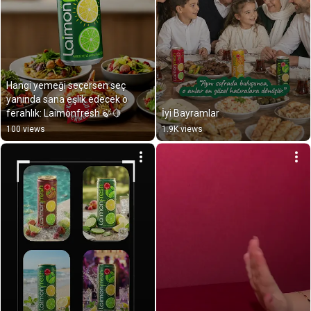
Hangi yemeği seçersen seç 
yanında sana eşlik edecek o 
ferahlık: Laimonfresh 🍃🍋
İyi Bayramlar
100 views
1.9K views