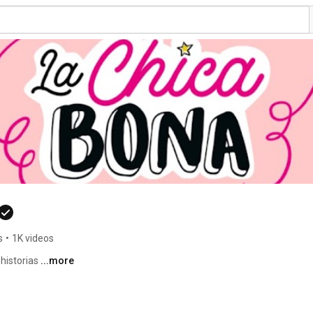
s
•
1K videos
 historias 
...more