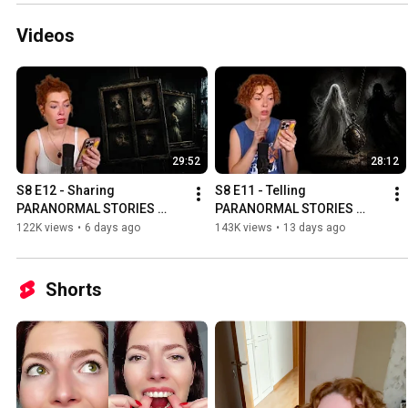
Videos
29:52
28:12
S8 E12 - Sharing 
S8 E11 - Telling 
PARANORMAL STORIES 
PARANORMAL STORIES 
from my followers | La 
from my followers | La 
122K views
•
6 days ago
143K views
•
13 days ago
Chica Bona
Chica Bona
Shorts