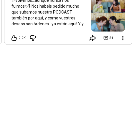
✨Volvimos…aunque nunca nos
fuimos✨🎙️ Nos habéis pedido mucho
que subamos nuestro PODCAST
también por aquí, y como vuestros
deseos son órdenes…ya están aquí! Y ya
que volvemos lo hacemos A LO GRANDE
🙌🏻Cual producción de Netflix y con
2.2K
31
mucha ilusión, os informamos de que
vais a tener subido el Podcast desde la
segunda temporada hasta ahora de
forma diaria! Es decir, a partir de
mañana lunes, capítulo diario para que
podáis disfrutar sin esperas de lo que
nosotras consideramos el proyecto más
íntimo y cercano que hemos podido
ofrecer hasta la fecha✨ Si te interesa
adentrarte en el mundo del despertar
espiritual, en forma de conversación
distendida, amena, íntima, divertida…
pero sobretodo PROFUNDA y con
toques conspiranoicos de lo más
GraSiosos. Estás de enhorabuena y te
damos la bienvenida 🤗 Porque el