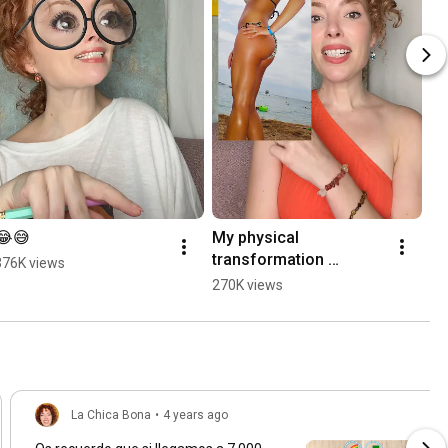
😂😅
My physical 
transformation 
376K views
✨context✨❤️
270K views
La Chica Bona
•
4 years ago