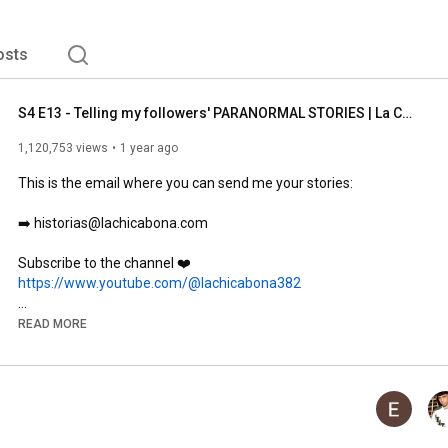
osts
S4 E13 - Telling my followers' PARANORMAL STORIES | La Chica Bona
1,120,753 views
1 year ago
This is the email where you can send me your stories:

➡️ historias@lachicabona.com

https://www.youtube.com/@lachicabona382
READ MORE
https://www.instagram.com/la_chica_bona
https://www.tiktok.com/@la_chica_bona