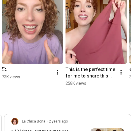
🥰
This is the perfect time 
for me to share this 
73K views
hack with you again🥰
258K views
La Chica Bona
•
2 years ago