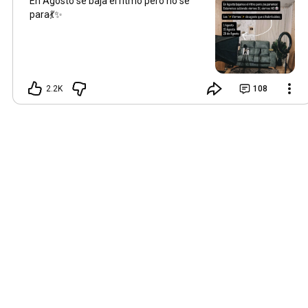
En Agosto se baja el ritmo pero no se
para💃✨
2.2K
108