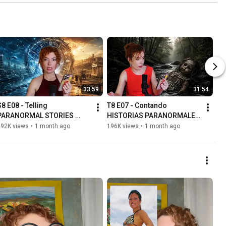
33:59
31:54
8 E08 - Telling 
T8 E07 - Contando 
PARANORMAL STORIES 
HISTORIAS PARANORMALES 
from my followers | La 
de mis seguidores | La 
192K views
•
1 month ago
196K views
•
1 month ago
Chica Bona
Chica Bona