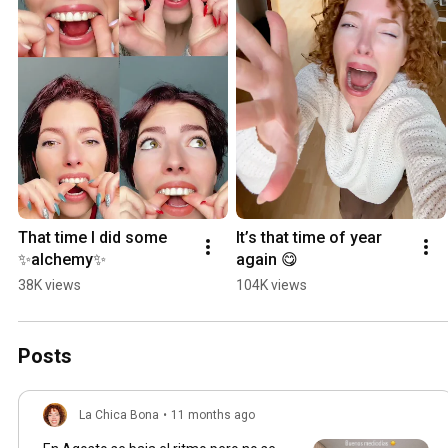
That time I did some 
It’s that time of year 
✨alchemy✨
again 😋
38K views
104K views
Posts
La Chica Bona
•
11 months ago