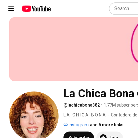
La Chica Bona
@lachicabona382
•
1.77M subscriber
L A   C H I C A   B O N A  -  Contadora de
Instagram
and 5 more links
Subscribe
Join