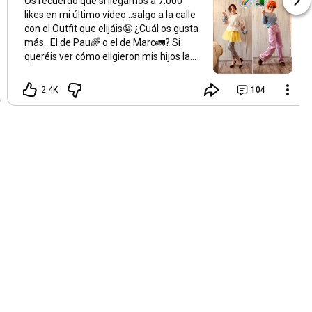
Os recuerdo que si llegamos a 7.000
likes en mi último vídeo…salgo a la calle
con el Outfit que elijáis🤪 ¿Cuál os gusta
más…El de Pau🌈 o el de Marc🚛? Si
queréis ver cómo eligieron mis hijos la
ropa (que es súper 🤣) Id al vídeo!🥰 ¡Os
quiero!
2.4K
104