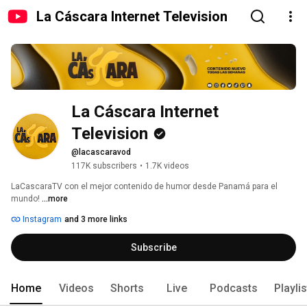
La Cáscara Internet Television
La Cáscara Internet 
Television
@lacascaravod
117K subscribers
•
1.7K videos
LaCascaraTV con el mejor contenido de humor desde Panamá para el 
mundo! 
...more
Instagram
and 3 more links
Subscribe
Home
Videos
Shorts
Live
Podcasts
Playli