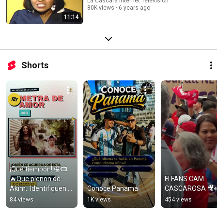
La Cáscara Internet Television
80K views
6 years ago
11:14
Shorts
¡Qué tiempón! 🤩📺
🔥Que plenon de  
FI FANS CAM 
Akim.  Identifiquen 
Conoce Panamá
CASCAROSA 🎥
las fichas que 
84 views
1K views
454 views
actuaron en Metra 