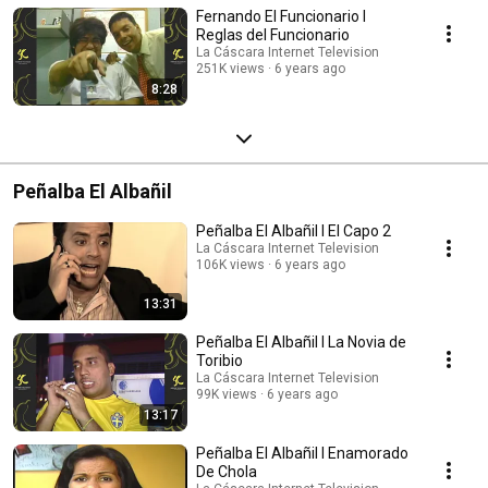
Fernando El Funcionario I
Reglas del Funcionario
La Cáscara Internet Television
251K views
6 years ago
8:28
Peñalba El Albañil
Peñalba El Albañil I El Capo 2
La Cáscara Internet Television
106K views
6 years ago
13:31
Peñalba El Albañil I La Novia de
Toribio
La Cáscara Internet Television
99K views
6 years ago
13:17
Peñalba El Albañil I Enamorado
De Chola