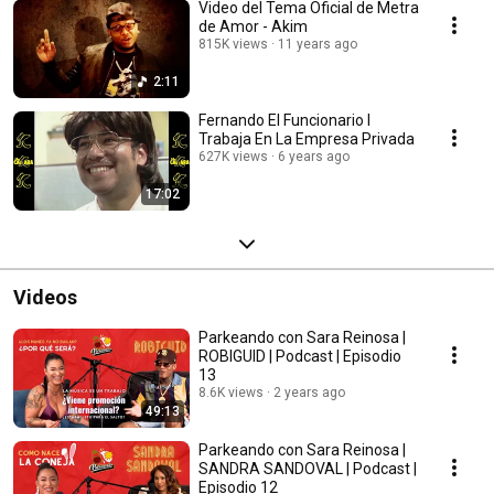
Video del Tema Oficial de Metra
de Amor - Akim
815K views
11 years ago
2:11
Fernando El Funcionario I
Trabaja En La Empresa Privada
627K views
6 years ago
17:02
Videos
Parkeando con Sara Reinosa |
ROBIGUID | Podcast | Episodio
13
8.6K views
2 years ago
49:13
Parkeando con Sara Reinosa |
SANDRA SANDOVAL | Podcast |
Episodio 12