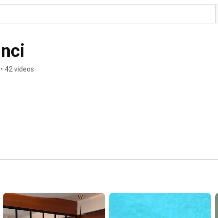
inci
•
42 videos