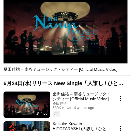
桑田佳祐 – 南谷ミュージック・シティー [Official Music Video]
6月24日(水)リリース New Single「人誑し / ひとた
らし」
桑田佳祐 – 南谷ミュージック・
シティー [Official Music Video]
桑田佳祐
580K views
4 weeks ago
4:06
CC
Keisuke Kuwata -
HITOTARASHI (人誑し / ひとた