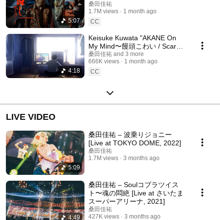
らし) [Official Music Video]
桑田佳祐
1.7M views
1 month ago
5:07
CC
Keisuke Kuwata "AKANE On
My Mind〜饅頭こわい / Scared
of Manju" [Anime Music Video]
桑田佳祐 and 3 more
666K views
1 month ago
4:18
CC
LIVE VIDEO
桑田佳祐 – 波乗りジョニー
[Live at TOKYO DOME, 2022]
桑田佳祐
1.7M views
3 months ago
5:09
桑田佳祐 – Soulコブラツイス
ト〜魂の悶絶 [Live at さいたま
スーパーアリーナ, 2021]
桑田佳祐
427K views
3 months ago
4:49