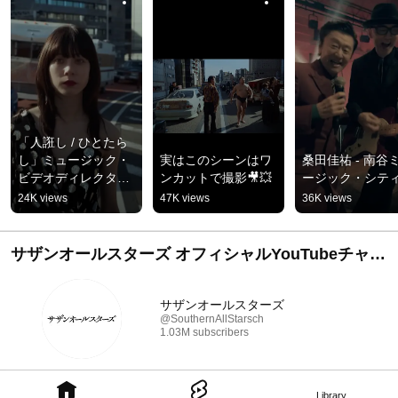
「人誑し / ひとたら
し」ミュージック・
実はこのシーンはワ
桑田佳祐 - 南谷
ビデオディレクター
ンカットで撮影🎥💥
ージック・シテ
ズカットver.🎬
24K views
47K views
36K views
サザンオールスターズ オフィシャルYouTubeチャン
ネル
サザンオールスターズ
@SouthernAllStarsch
1.03M subscribers
Library