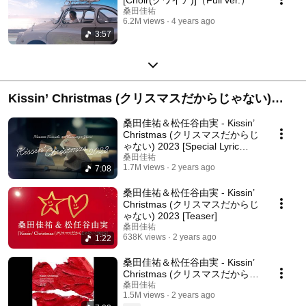
桑田佳祐
6.2M views
4 years ago
3:57
Kissin’ Christmas (クリスマスだからじゃない)
2023
桑田佳祐＆松任谷由実 - Kissin’
Christmas (クリスマスだからじ
ゃない) 2023 [Special Lyric
Video]
桑田佳祐
1.7M views
2 years ago
7:08
桑田佳祐＆松任谷由実 - Kissin’
Christmas (クリスマスだからじ
ゃない) 2023 [Teaser]
桑田佳祐
638K views
2 years ago
1:22
桑田佳祐＆松任谷由実 - Kissin’
Christmas (クリスマスだからじ
ゃない) 2023 [Official Audio]
桑田佳祐
1.5M views
2 years ago