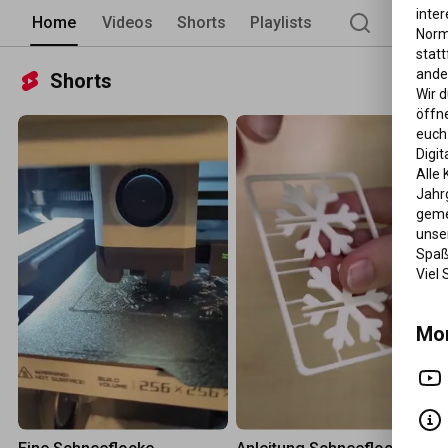
inter
Home
Videos
Shorts
Playlists
Norm
statt
ander
Shorts
Wir d
öffne
euch 
Digit
Alle
Jahr
geme
unser
Spaß 
Viel 
Mor