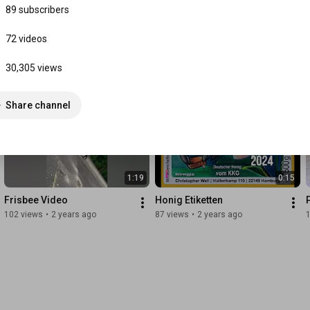
Stadtradeln 2023 am 
Frisbee Turnier Jg. 8
89 subscribers
KKG
889 views
212 views
72 videos
30,305 views
Share channel
1:19
0:15
Frisbee Video
Honig Etiketten
102 views
•
2 years ago
87 views
•
2 years ago