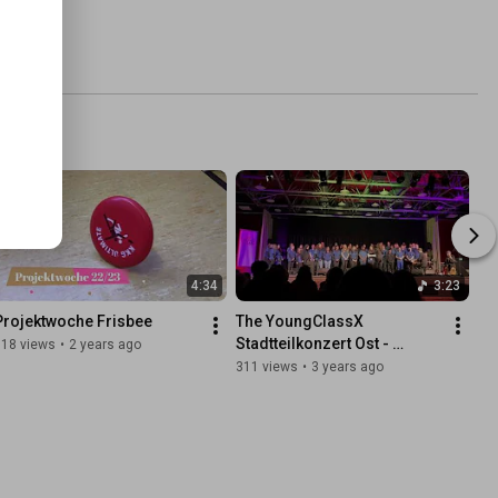
4:34
3:23
Projektwoche Frisbee
The YoungClassX 
Stadtteilkonzert Ost - 
118 views
•
2 years ago
Mittelstufenchor - Price Tag
311 views
•
3 years ago