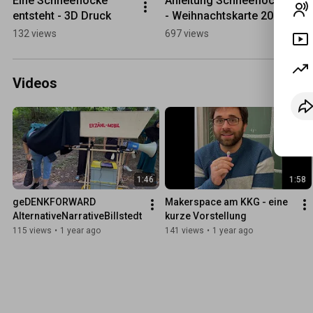
Eine Schneeflocke 
Anleitung Schneeflocke 
entsteht - 3D Druck
- Weihnachtskarte 2024
132 views
697 views
Videos
1:46
1:58
geDENKFORWARD 
Makerspace am KKG - eine 
AlternativeNarrativeBillstedt
kurze Vorstellung
115 views
•
1 year ago
141 views
•
1 year ago