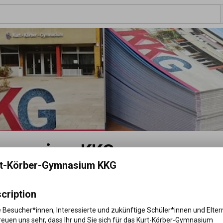
Gymnasium KKG
t-Körber-Gymnasium KKG
89 subscribers
•
72 videos
d zukünftige Schüler*innen und Eltern, 
...more
cription
 Besucher*innen, Interessierte und zukünftige Schüler*innen und Eltern
reuen uns sehr, dass Ihr und Sie sich für das Kurt-Körber-Gymnasium 