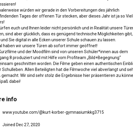
essieren! 

alerweise würden wir gerade in den Vorbereitungen des jährlich 
findenden Tages der offenen Tür stecken, aber dieses Jahr ist ja so Viel
s!

ürfen euch und Ihnen leider nicht persönlich und in Realität unsere Türen
n, sind aber glücklich, dass es genügend technische Möglichkeiten gibt, 
und Sie digital in alle Ecken unserer Schule schauen zu lassen.

al haben wir unsere Türen ab sofort immer geöffnet!

 Kurzfilme und der Moodfilm sind von unseren Schüler*innen aus dem 
gang 8 produziert und mit Hilfe vom Profiteam „Bild+Begegnung“ 
insam geschnitten worden. Die Filme geben einen authentischen Einblic
 Schulleben. Allen Beteiligten hat die Filmwoche viel abverlangt und sehr
gemacht. Wir sind sehr stolz die Ergebnisse hier präsentieren zu können
Spaß dabei!

e info
www.youtube.com/@kurt-korber-gymnasiumkkg3715
Joined Dec 27, 2020