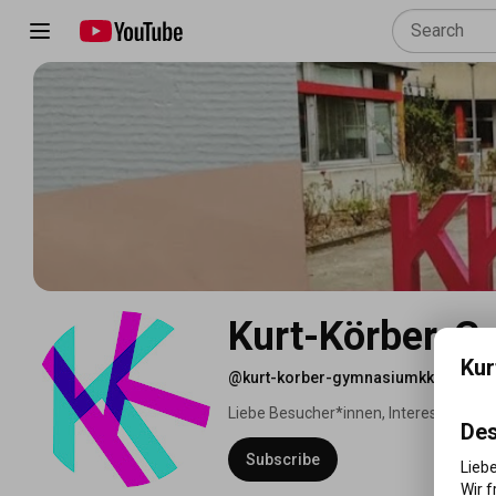
Kurt-Körber-
Kur
@kurt-korber-gymnasiumkkg3715
•
Liebe Besucher*innen, Interessierte un
Des
Subscribe
Liebe
Wir f