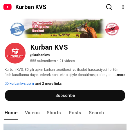
Kurban KVS
Kurban KVS
@kurbankvs
555 subscribers
•
21 videos
Kurban KVS, 30 yılı aşkın kurban tecrübesi  ve ibadet hassasiyeti ile  tüm 
fıkıh kurallarına riayet ederek son teknolojiyle donatılmış profesyonel 
...more
tesisinde kurbanınızın kesimini yapan, bu hizmeti “izlenebilirlik teknolojisi” 
kurbankvs.com
and 2 more links
ile hiçbir kurban etini diğerine karıştırmadan  üst seviye hijyen 
standartlarında sunarak  “sizin kurbanınızı size ulaştıran” yenilikçi bir 
Subscribe
organizasyondur. 
Home
Videos
Shorts
Posts
Search