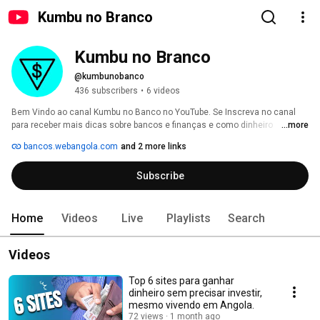
Kumbu no Branco
Kumbu no Branco
@kumbunobanco
436 subscribers
•
6 videos
Bem Vindo ao canal Kumbu no Banco no YouTube. Se Inscreva no canal 
para receber mais dicas sobre bancos e finanças e como dinheiro 
...more
funciona. 
bancos.webangola.com
and 2 more links
Subscribe
Home
Videos
Live
Playlists
Search
Videos
Top 6 sites para ganhar
dinheiro sem precisar investir,
mesmo vivendo em Angola.
72 views
1 month ago