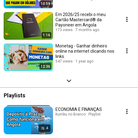
10:59
Em 2026/25 recebi o meu
Cartão Mastercard® da
Payoneer em Angola
173 views
7 months ago
1:16
Monetag - Ganhar dinheiro
online na internet clicando nos
links.
547 views
1 year ago
12:36
Playlists
ECONOMIA E FINANÇAS
Kumbu no Branco · Playlist
4