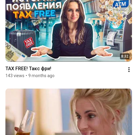
8:32
TAX FREE! Такс фри!
143 views
•
9 months ago