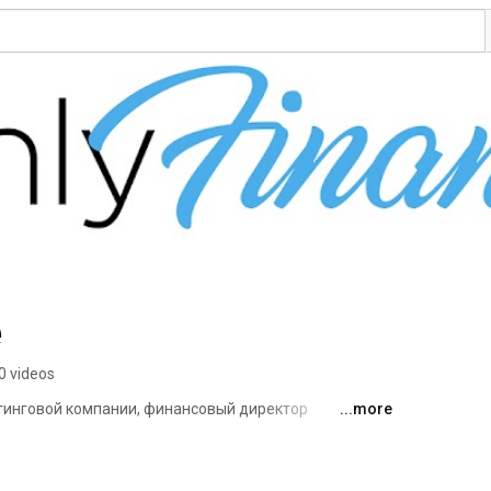
e
0 videos
тинговой компании, финансовый директор 
...more
я многих блогеров. На этом канале я читаю лекции по 