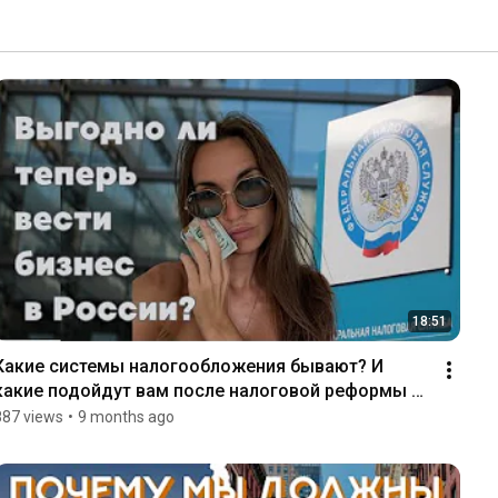
18:51
Какие системы налогообложения бывают? И 
какие подойдут вам после налоговой реформы 
2025 года?
887 views
•
9 months ago