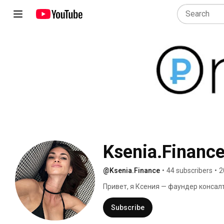
Ksenia.Financ
@Ksenia.Finance
•
44 subscribers
•
2
Привет, я Ксения — фаундер консал
рекламного агентства, бухгалтер дл
налогам. 
Subscribe