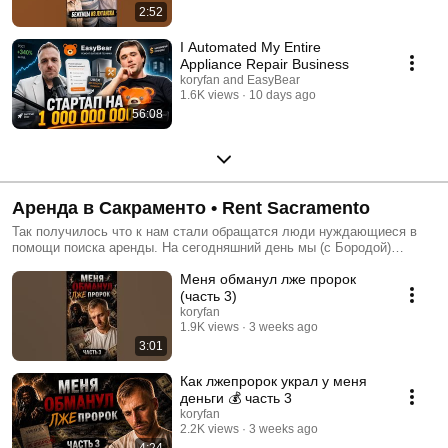
2:52
I Automated My Entire
Appliance Repair Business
koryfan and EasyBear
1.6K views
10 days ago
56:08
Аренда в Сакраменто • Rent Sacramento
Так получилось что к нам стали обращатся люди нуждающиеся в
помощи поиска аренды. На сегодняшний день мы (с Бородой)
помогли заселить более 30 семей в Сакраменто. Являясь
Меня обманул лже пророк
менеджером своего форплекса, я договариваюсь с американцами
хозяевами и менеджерами о заселении наших людей. Не всегда
(часть 3)
получается, но стараемся. последние новости в нашей группе
koryfan
facebook: https://www.facebook.com/groups/189821571497530/ список
1.9K views
3 weeks ago
свободных квартир и анкета: https://goo.gl/forms/FffUE7jSG72uGpen2
3:01
Как лжепророк украл у меня
деньги 💰 часть 3
koryfan
2.2K views
3 weeks ago
4:24