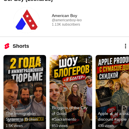
American Boy
@americanboy-leo
1.13K subscribers
Shorts
Bloggers of the City 
The Immigration 
of Good 
Apple 🍎 at a craz
System Is Broken
#Sacramento
discount #apple
1.5K views
853 views
430 views