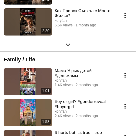
Как Пророк Съехал с Моего
Жилья?
koryfan
6.5K views
1 month ago
2:30
Family / Life
Мама 9-рых детей
#деньмамы
koryfan
1.4K views
2 months ago
1:01
Boy or girl? #genderreveal
#boyorgirl
koryfan
2.4K views
2 months ago
1:53
It hurts but it's true - true