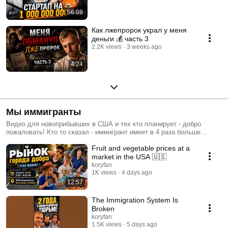
56:08
Как лжепророк украл у меня
деньги 💰 часть 3
2.2K views
3 weeks ago
4:24
Мы иммигранты
Видео для новоприбывших в США и тех кто планирует - добро
пожаловать! Кто то сказал - иммигрант имеет в 4 раза больше
шансов стать миллионером чем те кто родился сдесь.
Fruit and vegetable prices at a
http://bit.ly/2meERVP: Для тех кто собирается в сакраменто -
заполните анкету если нужна помощь с арендой или еще чем:
market in the USA 🇺🇸
http://bit.ly/2meERVP
koryfan
1K views
4 days ago
12:57
The Immigration System Is
Broken
koryfan
1.5K views
5 days ago