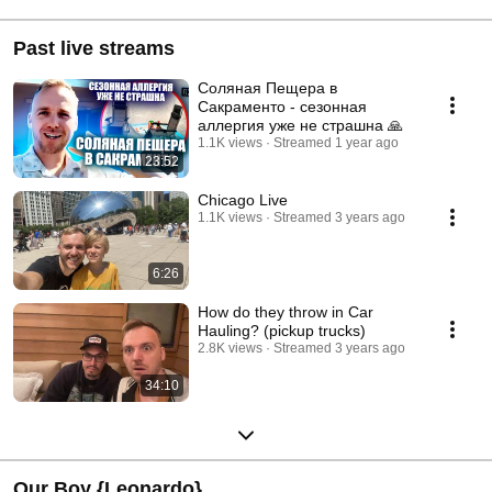
Past live streams
Соляная Пещера в
Сакраменто - сезонная
аллергия уже не страшна 🙏
1.1K views
Streamed 1 year ago
23:52
Chicago Live
1.1K views
Streamed 3 years ago
6:26
How do they throw in Car
Hauling? (pickup trucks)
2.8K views
Streamed 3 years ago
34:10
Our Boy {Leonardo}