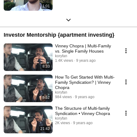
1:01
Investor Mentorship {apartment investing}
Vinney Chopra | Multi-Family
vs. Single Family Houses
koryfan
1.4K views
9 years ago
8:33
How To Get Started With Multi-
Family Syndication? | Vinney
Chopra
koryfan
984 views
9 years ago
6:52
The Structure of Multi-family
Syndication • Vinney Chopra
koryfan
2K views
9 years ago
21:42