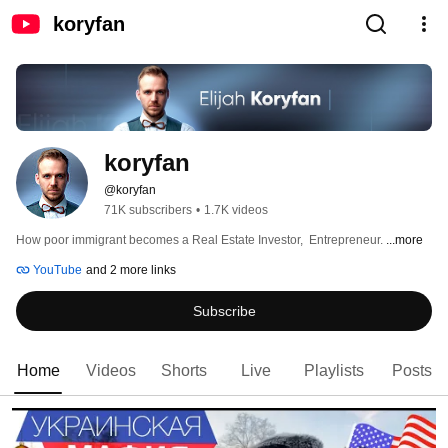
koryfan
koryfan
@koryfan
71K subscribers
•
1.7K videos
How poor immigrant becomes a Real Estate Investor,  Entrepreneur. 
...more
YouTube
and 2 more links
Subscribe
Home
Videos
Shorts
Live
Playlists
Posts