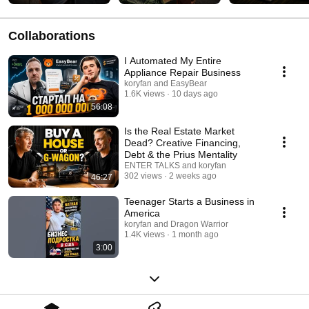
Collaborations
I Automated My Entire
Appliance Repair Business
koryfan and EasyBear
1.6K views
10 days ago
56:08
Is the Real Estate Market
Dead? Creative Financing,
Debt & the Prius Mentality
ENTER TALKS and koryfan
302 views
2 weeks ago
46:27
Teenager Starts a Business in
America
koryfan and Dragon Warrior
1.4K views
1 month ago
3:00