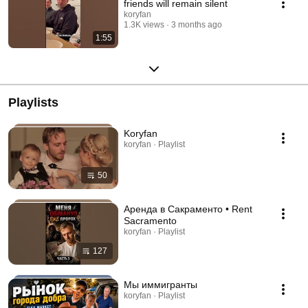
friends will remain silent
koryfan
1.3K views
3 months ago
1:55
Playlists
Koryfan
koryfan · Playlist
50
Аренда в Сакраменто • Rent
Sacramento
koryfan · Playlist
127
Мы иммигранты
koryfan · Playlist