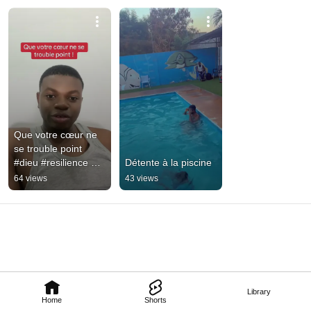
Que votre cœur ne 
se trouble point    
#dieu #resilience 
Détente à la piscine
#courage #togo
64 views
43 views
Library
Home
Shorts