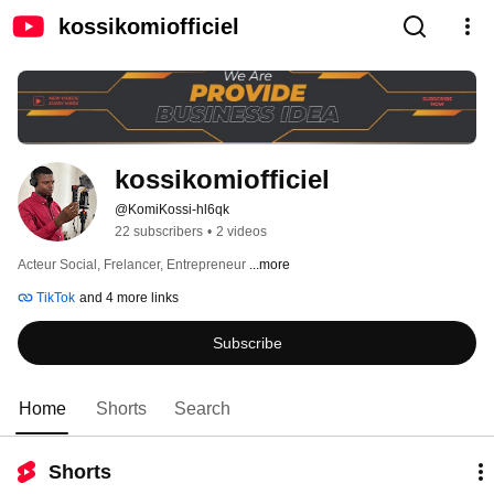
kossikomiofficiel
kossikomiofficiel
@KomiKossi-hl6qk
22 subscribers
•
2 videos
Acteur Social, Frelancer, Entrepreneur 
...more
TikTok
and 4 more links
Subscribe
Home
Shorts
Search
Shorts