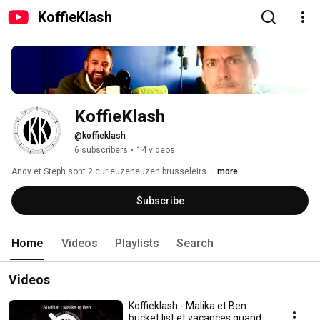
KoffieKlash
KoffieKlash
@koffieklash
6 subscribers
•
14 videos
Andy et Steph sont 2 curieuzeneuzen brusseleirs. 
...more
Subscribe
Home
Videos
Playlists
Search
Videos
Koffieklash - Malika et Ben :
bucket list et vacances quand