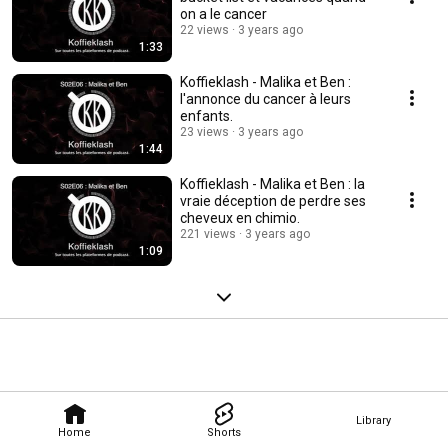
on a le cancer
22 views
3 years ago
1:33
Koffieklash - Malika et Ben :
l'annonce du cancer à leurs
enfants.
23 views
3 years ago
1:44
Koffieklash - Malika et Ben : la
vraie déception de perdre ses
cheveux en chimio.
221 views
3 years ago
1:09
Library
Home
Shorts