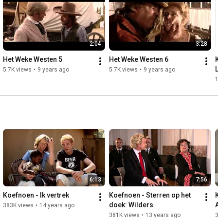
2:04
3:28
Het Weke Westen 5
Het Weke Westen 6
5.7K views
•
9 years ago
5.7K views
•
9 years ago
6:13
7:56
Koefnoen - Ik vertrek
Koefnoen - Sterren op het 
doek: Wilders
383K views
•
14 years ago
381K views
•
13 years ago