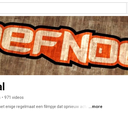
l
s
•
971 videos
 enige regelmaat een filmpje dat opnieuw actueel is of 
...more