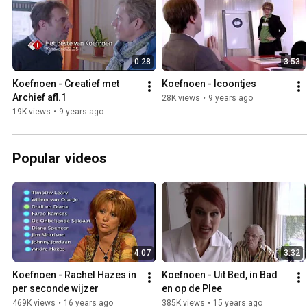
0:28
3:53
Koefnoen - Creatief met 
Koefnoen - Icoontjes
Archief afl.1
28K views
•
9 years ago
19K views
•
9 years ago
Popular videos
4:07
3:32
Koefnoen - Rachel Hazes in 
Koefnoen - Uit Bed, in Bad 
per seconde wijzer
en op de Plee
469K views
•
16 years ago
385K views
•
15 years ago