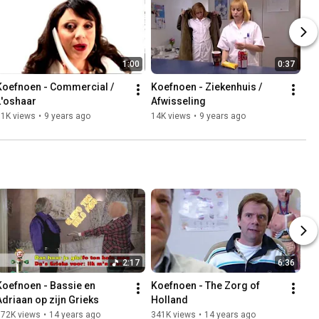
1:00
0:37
Koefnoen - Commercial / 
Koefnoen - Ziekenhuis / 
L'oshaar
Afwisseling
11K views
•
9 years ago
14K views
•
9 years ago
2:17
6:36
Koefnoen - Bassie en 
Koefnoen - The Zorg of 
Adriaan op zijn Grieks
Holland
372K views
•
14 years ago
341K views
•
14 years ago