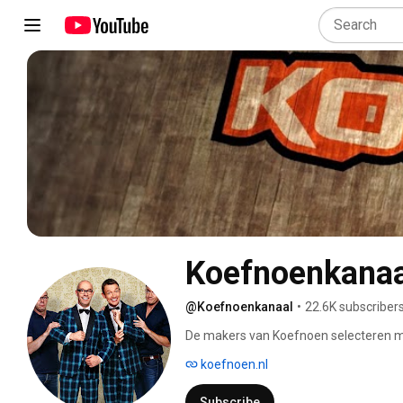
Koefnoenkanaa
@Koefnoenkanaal
•
22.6K subscriber
De makers van Koefnoen selecteren met
hernieuwde aandacht verdient. 
koefnoen.nl
Subscribe