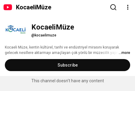
KocaeliMüze
KocaeliMüze
@kocaelimuze
Kocaeli Müze, kentin kültürel, tarihi ve endüstriyel mirasını koruyarak 
gelecek nesillere aktarmayı amaçlayan çok yönlü bir müzecilik yapısıdır. 
...more
Farklı temalara sahip müzeleri, sergileri, eğitim programları ve atölye 
çalışmalarıyla ziyaretçilerine geçmişi keşfetme ve kültürel mirası 
Subscribe
deneyimleme fırsatı sunar. Yaşayan müzecilik anlayışıyla Kocaeli’nin 
hafızasını geleceğe taşımaya devam etmektedir. 
This channel doesn't have any content