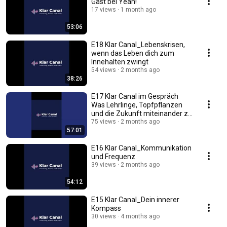
Gast bei Yeah!
17 views
1 month ago
53:06
E18 Klar Canal_Lebenskrisen,
wenn das Leben dich zum
Innehalten zwingt
54 views
2 months ago
38:26
E17 Klar Canal im Gespräch
Was Lehrlinge, Topfpflanzen
und die Zukunft miteinander zu
tun haben
75 views
2 months ago
57:01
E16 Klar Canal_Kommunikation
und Frequenz
39 views
2 months ago
54:12
E15 Klar Canal_Dein innerer
Kompass
30 views
4 months ago