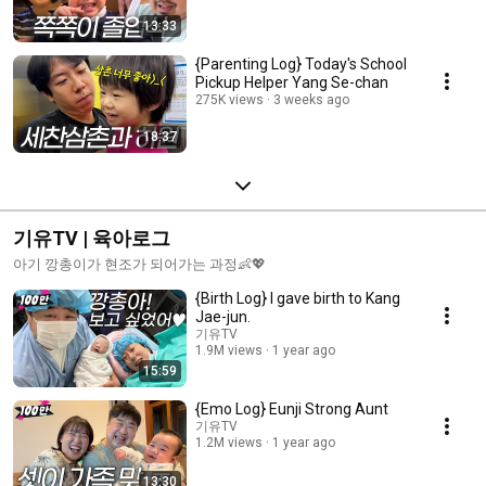
13:33
{Parenting Log} Today's School
Pickup Helper Yang Se-chan
275K views
3 weeks ago
18:37
기유TV | 육아로그
아기 깡총이가 현조가 되어가는 과정👶💖
{Birth Log} I gave birth to Kang
Jae-jun.
기유TV
1.9M views
1 year ago
15:59
{Emo Log} Eunji Strong Aunt
기유TV
1.2M views
1 year ago
13:30