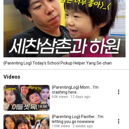
{Parenting Log} Today's School Pickup Helper Yang Se-chan
Videos
{ParentingLog} Mom... I'm
crashing here...
63K views
12 days ago
14:54
{Parenting Log} Pacifier... I'm
letting you go nowwww
139K views
2 weeks ago