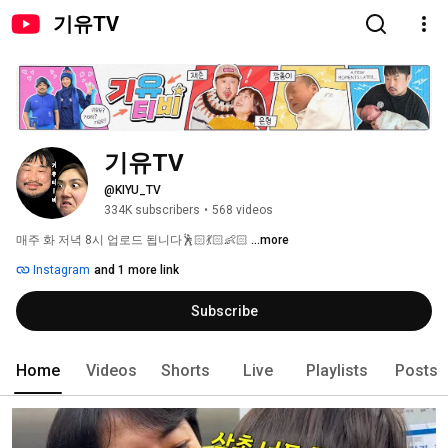
기유TV
기유TV
@KIYU_TV
334K subscribers
•
568 videos
매주 화 저녁 8시 업로드 됩니다🕺🏻💃🏻👶🏻 
...more
Instagram
and 1 more link
Subscribe
Home
Videos
Shorts
Live
Playlists
Posts