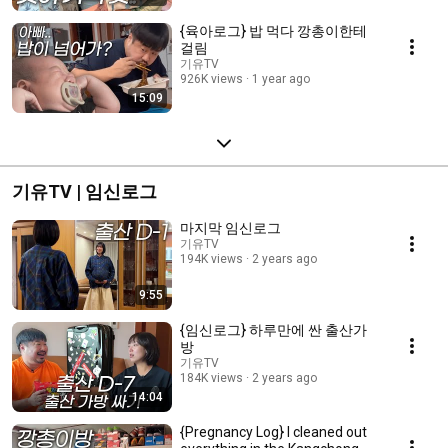
{육아로그} 밥 먹다 깡총이한테
걸림
기유TV
926K views
1 year ago
15:09
기유TV | 임신로그
마지막 임신로그
기유TV
194K views
2 years ago
9:55
{임신로그} 하루만에 싼 출산가
방
기유TV
184K views
2 years ago
14:04
{Pregnancy Log} I cleaned out