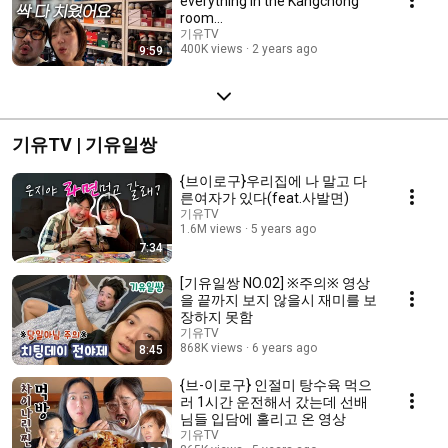
everything in the Kangchong
room...
기유TV
400K views
2 years ago
9:59
기유TV | 기유일쌍
{브이로구}우리집에 나 말고 다
른여자가 있다(feat.사발면)
기유TV
1.6M views
5 years ago
7:34
[기유일쌍 NO.02] ※주의※ 영상
을 끝까지 보지 않을시 재미를 보
장하지 못함
기유TV
868K views
6 years ago
8:45
{브-이로구} 인절미 탕수육 먹으
러 1시간 운전해서 갔는데 선배
님들 입담에 홀리고 온 영상
기유TV