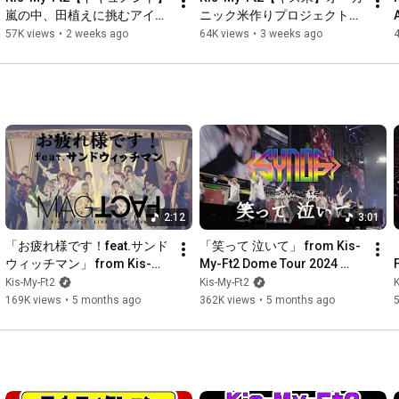
嵐の中、田植えに挑むアイド
ニック米作りプロジェクト始
ル
動！！
57K views
•
2 weeks ago
64K views
•
3 weeks ago
2:12
3:01
「お疲れ様です！feat.サンド
「笑って 泣いて」 from Kis-
ウィッチマン」 from Kis-
My-Ft2 Dome Tour 2024 
My-Ft2 LIVE TOUR 2025 
Synopsis
Kis-My-Ft2
Kis-My-Ft2
K
MAGFACT
169K views
•
5 months ago
362K views
•
5 months ago