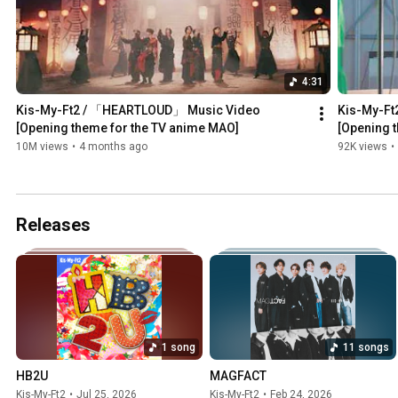
4:31
Kis-My-Ft2 / 「HEARTLOUD」 Music Video 
Kis-My-F
[Opening theme for the TV anime MAO]
[Opening 
10M views
•
4 months ago
92K views
•
Releases
1 song
11 songs
HB2U
MAGFACT
Kis-My-Ft2
•
Jul 25, 2026
Kis-My-Ft2
•
Feb 24, 2026