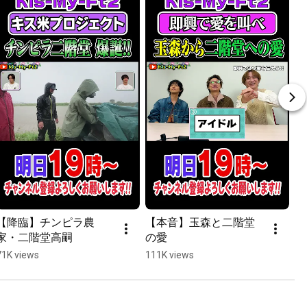
【降臨】チンピラ農
【本音】玉森と二階堂
家・二階堂高嗣
の愛
71K views
111K views