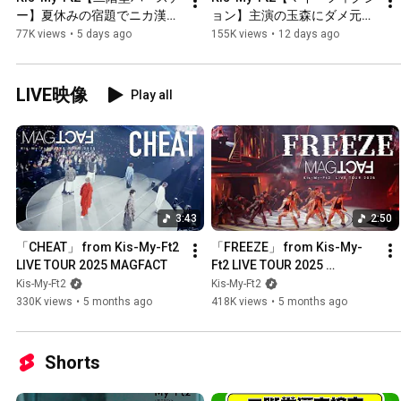
ー】夏休みの宿題でニカ漢字
ョン】主演の玉森にダメ元で
ドリル！ニカの世界観【アウ
ネタバレ聞いてみたら・・・
77K views
•
5 days ago
155K views
•
12 days ago
トドアショップ】
【考察】
LIVE映像
Play all
3:43
2:50
「CHEAT」 from Kis-My-Ft2 
「FREEZE」 from Kis-My-
LIVE TOUR 2025 MAGFACT
Ft2 LIVE TOUR 2025 
MAGFACT
Kis-My-Ft2
Kis-My-Ft2
330K views
•
5 months ago
418K views
•
5 months ago
Shorts