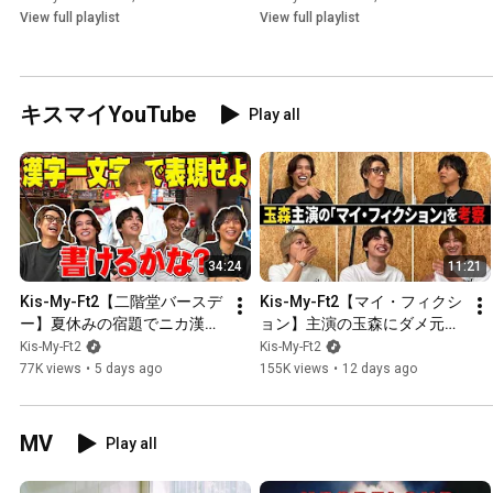
View full playlist
View full playlist
キスマイYouTube
Play all
34:24
11:21
Kis-My-Ft2【二階堂バースデ
Kis-My-Ft2【マイ・フィクシ
ー】夏休みの宿題でニカ漢字
ョン】主演の玉森にダメ元で
ドリル！ニカの世界観【アウ
ネタバレ聞いてみたら・・・
Kis-My-Ft2
Kis-My-Ft2
トドアショップ】
【考察】
77K views
•
5 days ago
155K views
•
12 days ago
MV
Play all