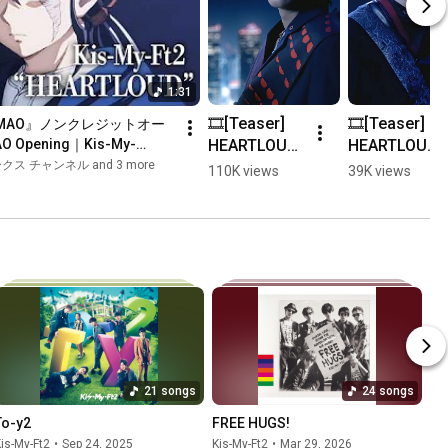
1:31
🎞️[Teaser] 
🎞️[Teaser] 
MAO』ノンクレジットオー
HEARTLOUD 
HEARTLOUD 
 Opening｜Kis-My-
Music Video 
Music Video 
 チャンネル and 3 more
110K views
39K views
#藤ヶ谷太輔 
#千賀健永 
#KisMyFt2 #
#KisMyFt2 #
キスマイ 
キスマイ 
#HEARTLOU
#HEARTLOU
D #アニメ
D #アニメ
MAO
MAO
21 songs
24 songs
To-y2
FREE HUGS!
is-My-Ft2
•
Sep 24, 2025
Kis-My-Ft2
•
Mar 29, 2026