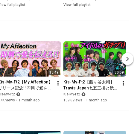
iew full playlist
View full playlist
15:49
30:59
Kis-My-Ft2【My Affection】
Kis-My-Ft2【藤ヶ谷太輔】
リリース記念!! 即興で愛を伝
Travis Japan七五三掛と渋谷
えろ選手権で、普段は言えな
センター街をぶら歩きでパニ
is-My-Ft2
Kis-My-Ft2
い本音が…
ック！？
77K views
•
1 month ago
139K views
•
1 month ago