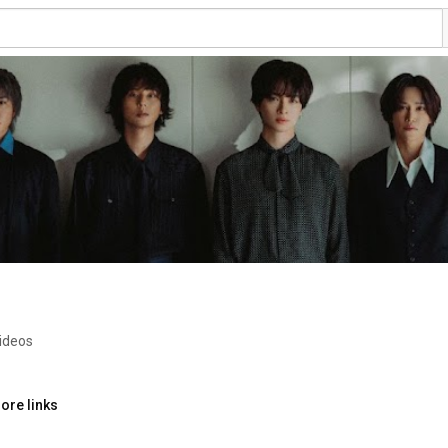
ideos
ore links