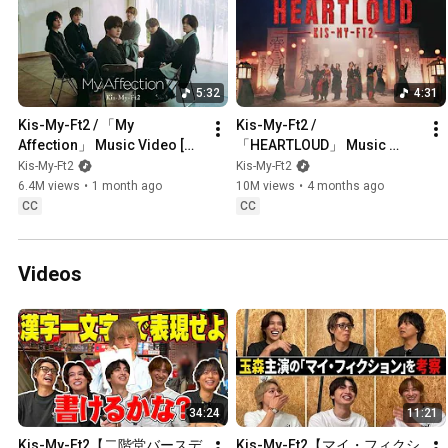
5:32
4:31
Kis-My-Ft2 / 「My 
Kis-My-Ft2 / 
Affection」 Music Video [ド
「HEARTLOUD」 Music 
ラマ「マイ・フィクション」
Video [Opening theme for 
Kis-My-Ft2
Kis-My-Ft2
主題歌]
the TV anime MAO]
6.4M views
•
1 month ago
10M views
•
4 months ago
CC
CC
Videos
34:24
11:21
Kis-My-Ft2【二階堂バースデ
Kis-My-Ft2【マイ・フィクシ