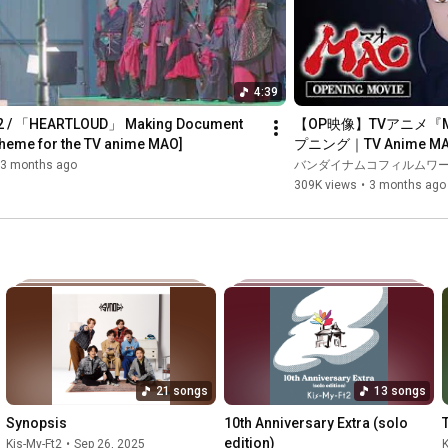
https://starto.jp/kismyft2/
https://twitter.com/KMF2_0810MENT
4:39
t2 / 「HEARTLOUD」 Making Document 
【OP映像】TVアニメ『
https://tiktok.com/@kismyft2_mentreco...
theme for the TV anime MAO]
プニング｜TV Anime MAO
Ft2「HEARTLOUD」
3 months ago
バンダイナムコフィルムワークス
309K views
•
3 months ago
https://mentrecording.jp/kismyft2/
21 songs
13 songs
Synopsis
10th Anniversary Extra (solo 
edition)
Kis-My-Ft2
•
Sep 26, 2025
K