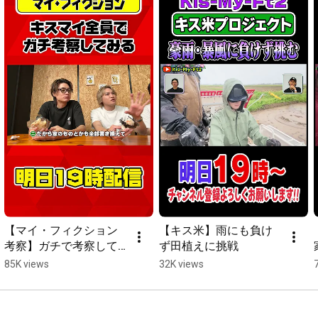
【マイ・フィクション
【キス米】雨にも負け
考察】ガチで考察して
ず田植えに挑戦
みたらすごいことが発
85K views
32K views
覚！？