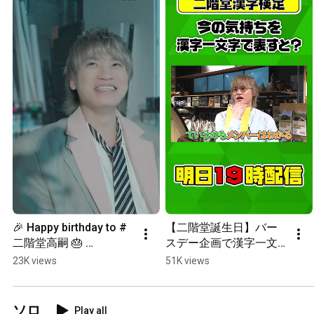
🎉 Happy birthday to #
【二階堂誕生日】バー
二階堂高嗣 🎂 
スデー企画で漢字一文
#KisMyFt2 #キスマイ 
字を書く旅へ！
23K views
51K views
#HB2U 
#KisMyFt2_HB2U
ソロ
Play all