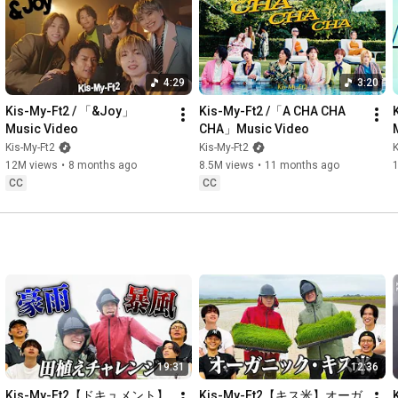
4:29
3:20
Kis-My-Ft2 / 「&Joy」 
Kis-My-Ft2 /「A CHA CHA 
Music Video
CHA」Music Video
Kis-My-Ft2
Kis-My-Ft2
K
12M views
•
8 months ago
8.5M views
•
11 months ago
CC
CC
19:31
12:36
Kis-My-Ft2【ドキュメント】
Kis-My-Ft2【キス米】オーガ