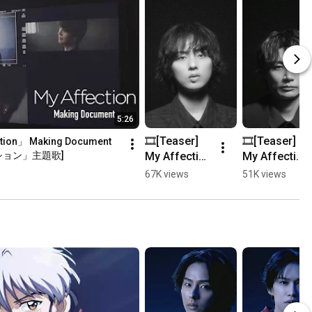
5:26
🎞️[Teaser] 
🎞️[Teaser] 
ction」 Making Document 
My Affection 
My Affection 
ション」主題歌]
Music Video 
Music Video 
67K views
51K views
💋 #藤ヶ谷太
💋 #横尾渉 
輔 
#KisMyFt2 #
#KisMyFt2 #
キスマイ 
キスマイ 
#KisMyFt2_
#KisMyFt2_
MyAffection 
MyAffection 
#マイフィク
#マイフィク
ション
ション