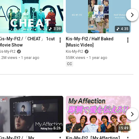
3:39
4:35
Kis-My-Ft2 /「CHEAT」 1cut 
Kis-My-Ft2 / Half Baked 
Movie Show
[Music Video]
is-My-Ft2
Kis-My-Ft2
1.2M views
•
1 year ago
558K views
•
1 year ago
CC
5:26
15:49
Kis-My-Ft2 / 「My 
Kis-My-Ft2【My Affection】