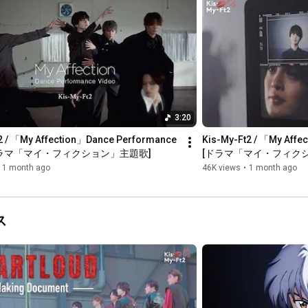
2026年7月5日よる10時15分スタート　毎週日曜よる10時15分

放送終了後、TVerで見逃し配信 / U-NEXT、Prime Videoで全話
配信

TVer番組ページ：
https://tver.jp/series/sr9at5vz94
公式HP：
https://www.asahi.co.jp/myfiction/
ABC公式Youtube：
https://www.youtube.com/@abcch9438
X：
https://x.com/drama_myfiction
3:20
Instagram：
https://www.instagram.com/drama_myfic...
TikTok：
https://www.tiktok.com/@myfiction_drama
2 / 「My Affection」Dance Performance 
Kis-My-Ft2 / 「My Affe
LINE：
https://page.line.me/555agiqw?openQrM...
 [ドラマ「マイ・フィクション」主題歌]
[ドラマ「マイ・フィク
#マイフィクション
1 month ago
46K views
•
1 month ago
_______________________________________

#KisMyFt2
#キスマイ
#千賀健永
#宮田俊哉
#横尾渉
#藤ヶ谷太輔
#玉森裕太
#二階堂高嗣
#KisMyFt2_MyAffection
ス
#マイフィクション
https://www.youtube.com/@KisMyFt2