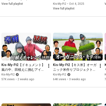
View full playlist
Kis-My-Ft2
•
Oct 4, 2025
V
View full playlist
19:31
12:36
Kis-My-Ft2【ドキュメント】
Kis-My-Ft2【キス米】オーガ
嵐の中、田植えに挑むアイド
ニック米作りプロジェクト始
ル
動！！
Kis-My-Ft2
Kis-My-Ft2
K
57K views
•
2 weeks ago
64K views
•
3 weeks ago