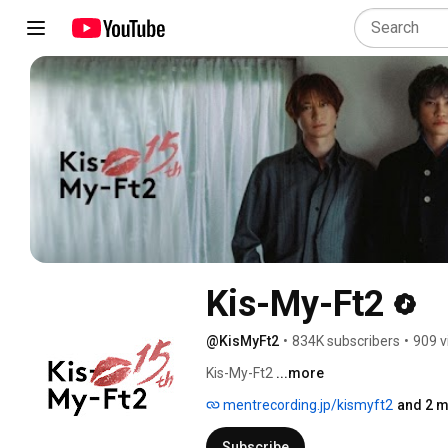
Kis-My-Ft2
@KisMyFt2
•
834K subscribers
•
909 v
Kis-My-Ft2 
...more
mentrecording.jp/kismyft2
and 2 m
Subscribe