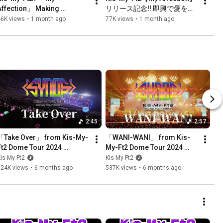
Affection」 Making 
リリース記念!! 即興で愛を伝
Document [ドラマ「マイ・フ
えろ選手権で、普段は言えな
46K views
•
1 month ago
77K views
•
1 month ago
ィクション」主題歌]
い本音が…
2:45
2:57
「Take Over」 from Kis-My-
「WANI-WANI」 from Kis-
Ft2 Dome Tour 2024 
My-Ft2 Dome Tour 2024 
Synopsis
Synopsis
is-My-Ft2
Kis-My-Ft2
524K views
•
6 months ago
537K views
•
6 months ago