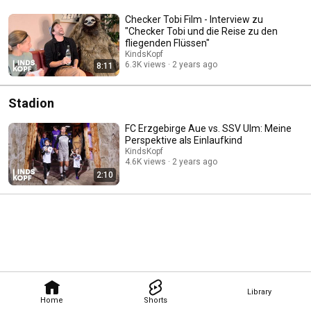
Checker Tobi Film - Interview zu
"Checker Tobi und die Reise zu den
fliegenden Flüssen"
KindsKopf
6.3K views
2 years ago
8:11
Stadion
FC Erzgebirge Aue vs. SSV Ulm: Meine
Perspektive als Einlaufkind
KindsKopf
4.6K views
2 years ago
2:10
Library
Home
Shorts