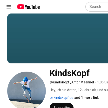
KindsKopf
@KindsKopf_AntonMaennel
•
1.05K 
Hey, ich bin Anton, 12 Jahre alt, und 
Spaß macht – vor allem Skateboarding! 
kindskopf.de
and 1 more link
Fails. Wenn du Skateboarding genauso t
dann abonniere meinen Kanal 🛹 
Subscribe