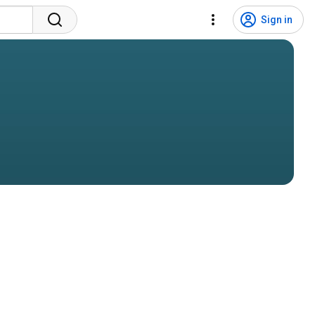
Sign in