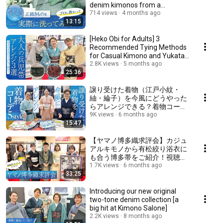
denim kimonos from a
professional and actually tr...
714 views
4 months ago
13:15
[Heko Obi for Adults] 3
Recommended Tying Methods
for Casual Kimono and Yukata |
Introducing Wash...
2.8K views
5 months ago
25:36
譲り受けた着物（江戸小紋・
紬・綸子）を今風にどうやった
らアレンジできる？着物コーデ
ィネート5スタイルご紹介
9K views
6 months ago
15:47
【ヤマノ博多織求評会】カジュ
アルキモノから有松絞り浴衣に
も合う博多帯をご紹介！視聴者
プレゼントもあり♪
1.7K views
6 months ago
33:25
Introducing our new original
two-tone denim collection [a
big hit at Kimono Salone]
2.2K views
8 months ago