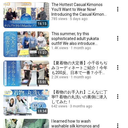
The Hottest Casual Kimonos
You’ll Want to Wear Now!
Introducing the Casual Kimono
Marche Brands
785 views
5 days ago
16:15
This summer, try this
sophisticated adult yukata
outfit! We also introduce
recommended Ryukyu obi...
1.4K views
1 month ago
11:27
【夏着物の大定番】小千谷ちぢ
みコーディネートご紹介！今年
も200反、日本で一番？小千谷
ちぢみが勢揃いします！
2.2K views
1 month ago
15:01
【着物のお手入れ】こんなに丁
寧!? 着物の丸洗いの裏側に潜入
してみた！
642 views
3 months ago
19:54
I learned how to wash
washable silk kimonos and