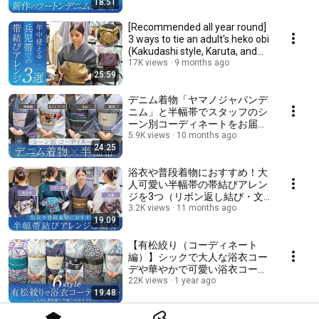
18:51
[Recommended all year round]
3 ways to tie an adult's heko obi
(Kakudashi style, Karuta, and
uniq...
17K views
9 months ago
25:59
デニム着物「ヤマノジャパンデ
ニム」と半幅帯でスタッフのシ
ーン別コーディネートをお届け
｜近藤サトさんの「サト読
5.9K views
10 months ago
24:25
ム。」でもご紹介
浴衣や普段着物におすすめ！大
人可愛い半幅帯の帯結びアレン
ジを3つ（リボン返し結び・文
庫結び・矢の字結び）ご紹介
3.2K views
11 months ago
19:09
【有松絞り（コーディネート
編）】シックで大人な浴衣コー
デや華やかで可愛い浴衣コーデ
と6Styleご紹介！30点以上の有
22K views
1 year ago
19:48
松絞りが登場