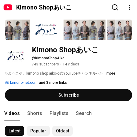
Kimono Shopあいこ
Kimono Shopあいこ
@KimonoShopAiko
743 subscribers
•
14 videos
✨ようこそ、kimono shop aiko公式YouTubeチャンネルへ✨ 
...more
kimono-net.com
and 3 more links
Subscribe
Videos
Shorts
Playlists
Search
Latest
Popular
Oldest