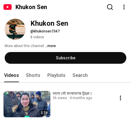
Khukon Sen
Khukon Sen
@khukonsen7347
8 videos
More about this channel
...more
Subscribe
Videos
Shorts
Playlists
Search
ভালো নেই বাংলাদেশের হিন্দুরা।
36 views
4 months ago
3:29