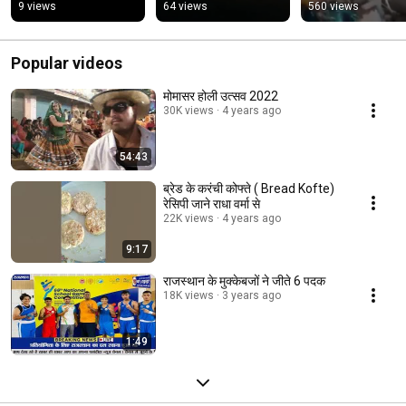
झोपड़ी में लगी भीषण 
9 views
64 views
560 views
आगखेरुखान
Popular videos
मोमासर होली उत्सव 2022
30K views
4 years ago
54:43
ब्रेड के करंची कोफ्ते ( Bread Kofte)
रेसिपी जाने राधा वर्मा से
22K views
4 years ago
9:17
राजस्थान के मुक्केबजों ने जीते 6 पदक
18K views
3 years ago
1:49