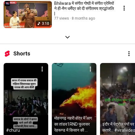
Bhilwara में संगीत गोष्ठी में संगीत प्रेमियों
ने ही-मैन धर्मेंद्र को दी संगीतमय श्रद्धांजलि
|
77 views
8 months ago
3:10
Shorts
मोहनगढ़ नहरी क्षेत्र में आग 
का तांडव1RND फूलासर 
इंदौर में पेट्रोल पंपों पर 
#churu
रेहरूण्ड में किसान की 
कतारें... #viralvide