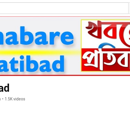
ad
s
•
1.5K videos