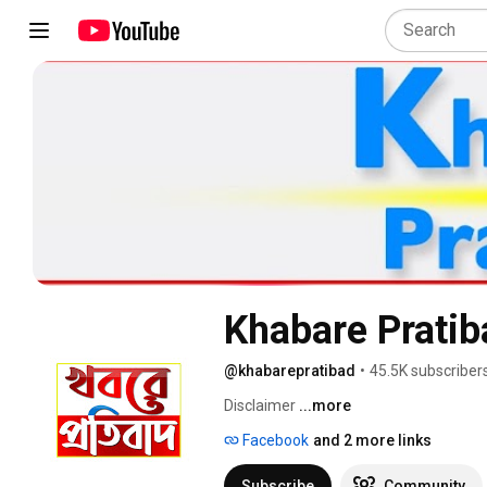
Khabare Pratib
@khabarepratibad
•
45.5K subscriber
Disclaimer 
...more
Facebook
and 2 more links
Subscribe
Community