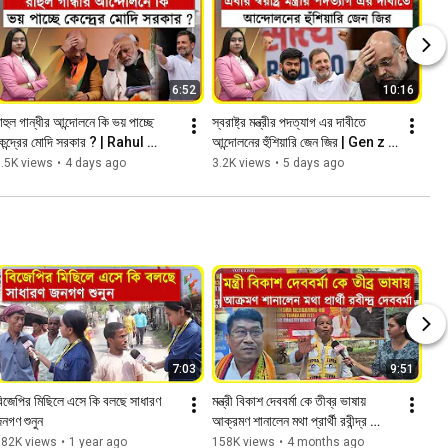
6:52
10:16
াহুল গান্ধীর আন্দোলনে কি ভয় পাচ্ছে 
স্বরাষ্ট্র মন্ত্রীর পদত্যাগ এর দাবীতে 
েন্দ্রের মোদি সরকার ? | Rahul 
আন্দোলনের হুঁশিয়ারি জেন জির | Gen z 
Gandhi
Protest
.5K views
•
4 days ago
3.2K views
•
5 days ago
7:03
9:51
িজেপির মিছিলে এসে কি বলছে সাধারণ 
মন্ত্রী বিকাশ দেববর্মা কে তীব্র ভাষায় 
নগণ শুনুন
আক্রমণ শানালেন মথা প্রার্থী রবীন্দ্র 
দেববর্মা
182K views
•
1 year ago
158K views
•
4 months ago