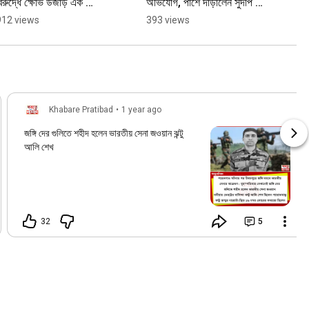
িরুদ্ধে ক্ষোভ উজাড় এক 
অভিযোগ, পাশে দাঁড়ালেন সুদীপ রায় 
ুক্তভোগী তিপ্রাসার | Tipra 
বর্মন | Sudip Roy Barman
912 views
393 views
Motha
Khabare Pratibad
•
1 year ago
জঙ্গি দের গুলিতে শহীদ হলেন ভারতীয় সেনা জওয়ান ঝন্টু
আলি শেখ
32
5