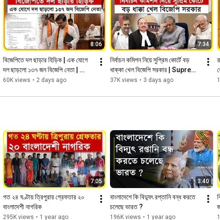
8:06
7:34
বিজেপিতে দল ছাড়ার হিড়িক | এক যোগে 
নির্বাচন কমিশন নিয়ে সুপ্রিম কোর্টে বড় 
র
দল ছাড়লো ১৩৭ জন বিজেপি নেতা | 
ধাক্কা খেল বিজেপি সরকার | Supreme 
ক
Chhattisgarh BJP Crisis
Court | Election 
60K views
•
2 days ago
37K views
•
3 days ago
1
Commission
7:05
3:40
গত ২৪ ঘণ্টায় ত্রিপুরায় গ্রেফতার ২০ 
বাংলাদেশে কি বিদ্যুৎ রপ্তানি বন্ধ করতে 
ব
বাংলাদেশী নাগরিক
চলেছে ভারত ?
জ
295K views
•
1 year ago
196K views
•
1 year ago