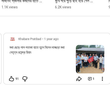
সামনেই স্বদলীয় কর্মীদের হাতে 
মুখে পরে পুড়ে ছাই হয়ে গেল 
ব
ধোলাই খেল বিজেপি নেতা  
অভিযুক্তদের বাড়ি ঘর। 
ভ
1.1K views
6.2K views
#tripuranews
#tripuranews #agartala
Khabare Pratibad
•
1 year ago
মথা ছেড়ে লাল পতাকা হাতে তুলে নিলেন দামছড়া মথা
নেতৃত্ব রসেন্দ্র রিয়াং
91
1