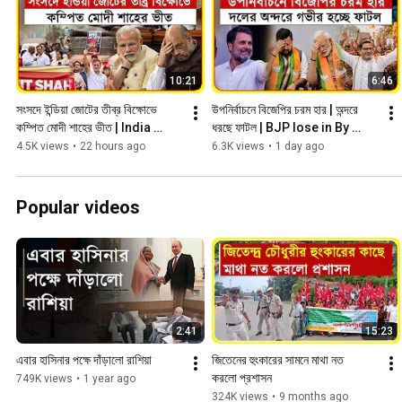
10:21
6:46
সংসদে ইন্ডিয়া জোটের তীব্র বিক্ষোভে 
উপনির্বাচনে বিজেপির চরম হার | অন্দরে 
কম্পিত মোদী শাহের ভীত | India 
ধরছে ফাটল | BJP lose in By 
Alliance
election
4.5K views
•
22 hours ago
6.3K views
•
1 day ago
Popular videos
2:41
15:23
এবার হাসিনার পক্ষে দাঁড়ালো রাশিয়া
জিতেনের হুংকারের সামনে মাথা নত 
করলো প্রশাসন
749K views
•
1 year ago
324K views
•
9 months ago