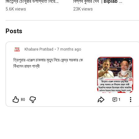
জিতেন্দ্র চৌধুরীর উপস্থিতি নিয়ে 
বিপ্লব কুমার দেব  | Biplab 
বিতর্ক | Biplab Kumar Deb
Kumar Deb
5.6K views
23K views
Posts
Khabare Pratibad
•
7 months ago
ত্রিপুরার এঞ্জেল চাকমার মৃত্যু নিয়ে কেন্দ্র সরকার কে
বিঁধলেন রাহুল গান্ধী
80
1