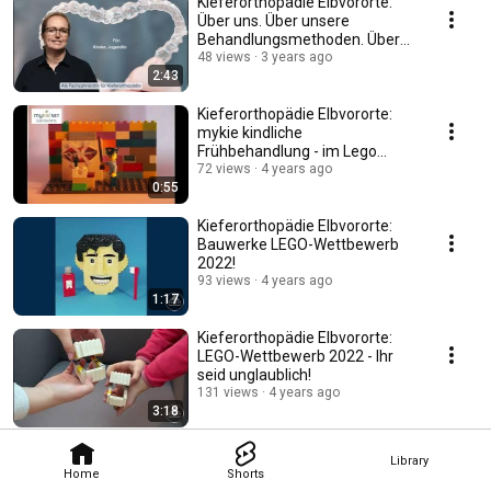
Kieferorthopädie Elbvororte:
Über uns. Über unsere
Behandlungsmethoden. Über
unsere Philosophie.
48 views
3 years ago
2:43
Kieferorthopädie Elbvororte:
mykie kindliche
Frühbehandlung - im Lego
Gewinnervideo 2022!
72 views
4 years ago
0:55
Kieferorthopädie Elbvororte:
Bauwerke LEGO-Wettbewerb
2022!
93 views
4 years ago
1:17
Kieferorthopädie Elbvororte:
LEGO-Wettbewerb 2022 - Ihr
seid unglaublich!
131 views
4 years ago
3:18
Library
Home
Shorts