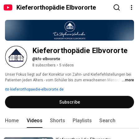
Kieferorthopädie Elbvororte
Kieferorthopädie Elbvororte
@kfo-elbvororte
8 subscribers
•
5 videos
Unser Fokus liegt auf der Korrektur von Zahn- und Kieferfehlstellungen bei 
Patienten jeden Alters - vom Schüler bis zum erwachsenen Menschen. Wie 
...more
wäre es, wenn Sie das Behandlungsergebnis schon vorher sehen könnten? 
kieferorthopaedie-elbvororte.de
Wir zeigen es Ihnen! 
Subscribe
Home
Videos
Shorts
Playlists
Search