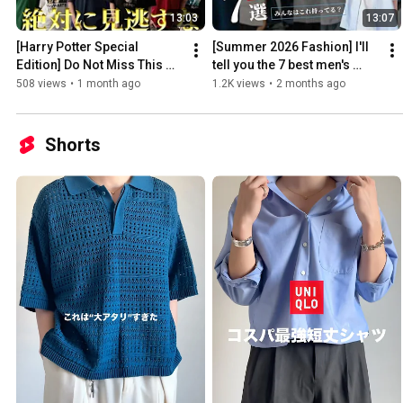
13:03
13:07
[Harry Potter Special 
[Summer 2026 Fashion] I'll 
Edition] Do Not Miss This 
tell you the 7 best men's 
Limited Collection‼️
clothes you absolutely must 
508 views
•
1 month ago
1.2K views
•
2 months ago
buy! 🔥
Shorts