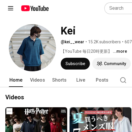
Kei
@kei__wear
•
15.2K subscribers
•
607
【YouTube 毎日20時更新】 
...more
Subscribe
Community
Home
Videos
Shorts
Live
Posts
Videos