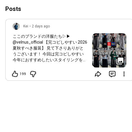
Posts
Kei
•
2 days ago
ここのブランドの洋服たち▷▶︎
@velnus_official 【完コピしやすい 2026
夏秋すべき服装】 見て下さりありがと
うございます！ 今回は完コピしやすい
今年におすすめしたいスタイリングをぼ
くが組んでみました⭐️ GUやUNIQLO多め
に使ってるのでぜひチェックしてみてく
199
ださい♪ みんなはどのコーデが１番好き
かコメントやDMで教えてくれるとめち
ゃくちゃ嬉しいです😭❕ それじゃまた次
回の投稿で👋
#メンズファッション
#シンプルコーデ
#夏服コーデ
#秋コーデ
#プチプラファッション