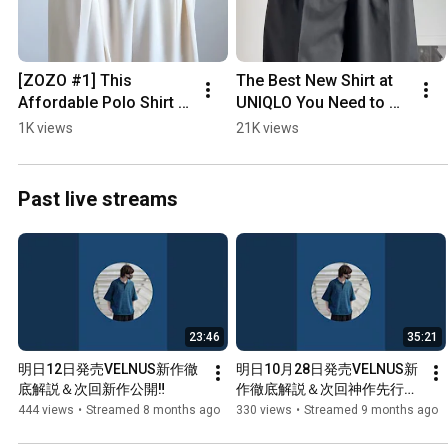
[ZOZO #1] This 
The Best New Shirt at 
Affordable Polo Shirt Is 
UNIQLO You Need to 
an Absolute Gem 👑 
Buy‼️ #mensfashion 
1K views
21K views
#MensFashion 
#fashion 
#OutfitInspiration 
#affordablefashion 
#Summer...
#uniqlo #...
Past live streams
23:46
35:21
明日12日発売VELNUS新作徹
明日10月28日発売VELNUS新
底解説＆次回新作公開‼️
作徹底解説＆次回神作先行公
開LIVE！！！！
444 views
•
Streamed 8 months ago
330 views
•
Streamed 9 months ago