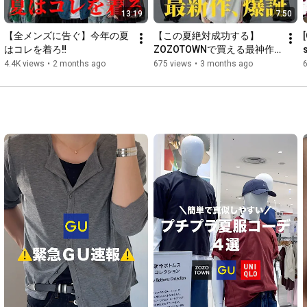
13:19
7:50
【全メンズに告ぐ】今年の夏
【この夏絶対成功する】
[
はコレを着ろ‼️
ZOZOTOWNで買える最神作
が超絶コスパ最強すぎた㊙️
g
4.4K views
•
2 months ago
675 views
•
3 months ago
6
h