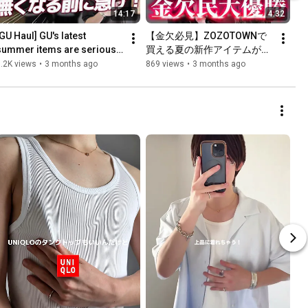
14:17
4:32
GU Haul] GU's latest 
【金欠必見】ZOZOTOWNで
summer items are seriously 
買える夏の新作アイテムがえ
oing to sell out so quickly, 
ちえちすぎました...///
.2K views
•
3 months ago
869 views
•
3 months ago
urry!!!