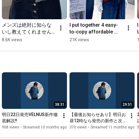
メンズは絶対に知らな
I put together 4 easy-
いし教えてくれません
to-copy affordable 
⚠️ #メンズファッション 
summer outfits🪄︎︎✨️ 
8.6K views
21K views
#ファッションコーデ #
#mensfashion 
秋服 #秋服コーデ #秋コ
#fashionoutfits 
ーデ #秋ファッション #
#afford...
夏服 #guコーデ #gu 
#gu購入品 #服
38:31
29:51
明日22日発売VELNUS新作徹
【最後お知らせあり】明日お
底解説‼️
昼12時なら発売の新作と次回
新作公開するぞ！
908 views
•
Streamed 10 months ago
370 views
•
Streamed 11 months ago