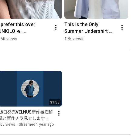
I prefer this over 
This is the Only 
UNIQLO 🔥 
Summer Undershirt 
#MensFashion 
You Need‼️ 
15K views
17K views
#Fashion 
#mensfashion 
#SummerOutfits 
#fashion 
#TankTop 
#summerclothes 
#BudgetFashion 
#summeroutfit ...
#Recomme...
31:55
26日発売VELNUS新作徹底解
説と新作チラ見せします！
505 views
•
Streamed 1 year ago