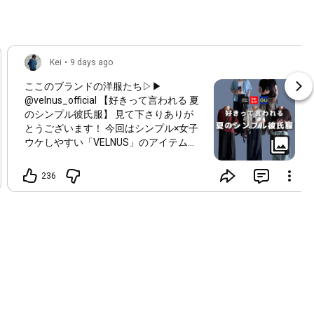
Kei
•
9 days ago
ここのブランドの洋服たち▷▶︎
@velnus_official 【好きって言われる 夏
のシンプル彼氏服】 見て下さりありが
とうございます！ 今回はシンプル×女子
ウケしやすい「VELNUS」のアイテムを
中心にGUやUNIQLOをMIXした学生でも
真似しやすいスタイリングをぼくが組ん
236
でみました⭐️ 人気のアイテムやカラーは
在庫切れおきてますが、まだ購入できる
ものもあるのでぜひチェックしてみてく
ださい♪ 比較的真似しやすいように着る
だけ、羽織るだけ、合わせるだけで完成
するようになってるのもポイントです✨️
みんなはどのコーデが１番好きかコメン
トやDMで教えてくれるとめちゃくちゃ
嬉しいです😭❕ それじゃまた次回の投稿
で👋
#メンズコーデ