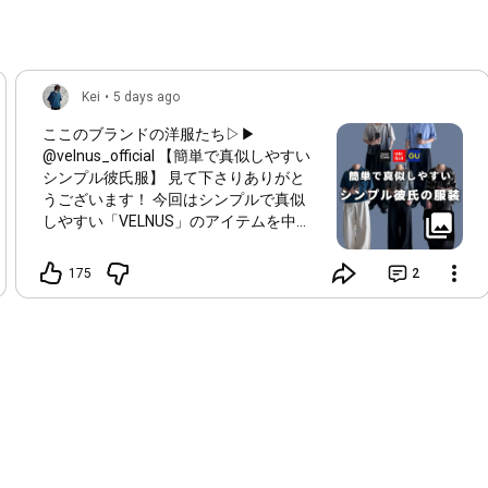
Kei
•
5 days ago
ここのブランドの洋服たち▷▶︎
@velnus_official 【簡単で真似しやすい
シンプル彼氏服】 見て下さりありがと
うございます！ 今回はシンプルで真似
しやすい「VELNUS」のアイテムを中心
にGUやUNIQLOをMIXした学生でも真似
しやすいスタイリングをぼくが組んでみ
175
2
ました⭐️ 人気のアイテムやカラーは在庫
切れおきてますが、まだ購入できるもの
もあるのでぜひチェックしてみてくださ
い♪ 比較的真似しやすいように着るだ
け、羽織るだけ、合わせるだけで完成す
るようになってるのもポイントです✨️ み
んなはどのコーデが１番好きかコメント
やDMで教えてくれるとめちゃくちゃ嬉
しいです😭❕ それじゃまた次回の投稿で
👋
#メンズコーデ