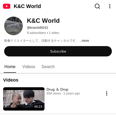
K&C World
K&C World
@kcworld9242
9 subscribers
•
1 video
映像クリエイターとして、活動するチャンネルです。 
...more
Subscribe
Home
Videos
Search
Videos
Drug ＆ Drop
808 views
5 years ago
48:23