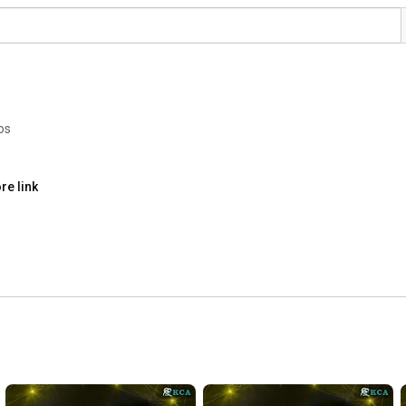
os
re link
。