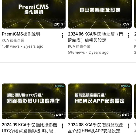
20:13
7:59
PremiCMS操作說明
2024 06 KCA學院 地址簿（門
牌編表）編輯與設定
KCA 鎧鋒企業
1.4K views
•
2 years ago
KCA 鎧鋒企業
596 views
•
2 years ago
4:02
6:07
2024 09 KCA學院 類比攝影機
2024 08 KCA學院 智能監視產
UTC介紹 網路攝影機UI功能操
品介紹 HEM及APP安裝設定