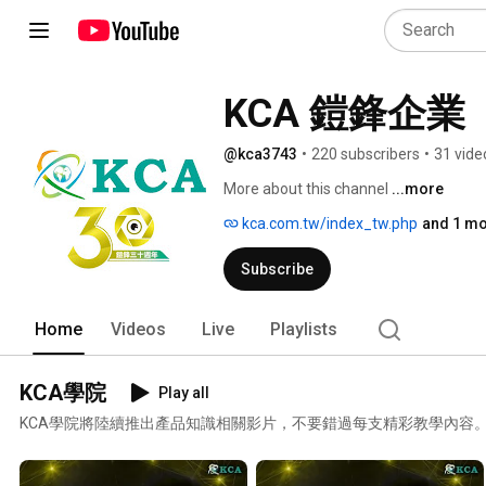
KCA 鎧鋒企業
@kca3743
•
220 subscribers
•
31 vide
More about this channel
...more
kca.com.tw/index_tw.php
and 1 mo
Subscribe
Home
Videos
Live
Playlists
KCA學院
Play all
KCA學院將陸續推出產品知識相關影片，不要錯過每支精彩教學內容