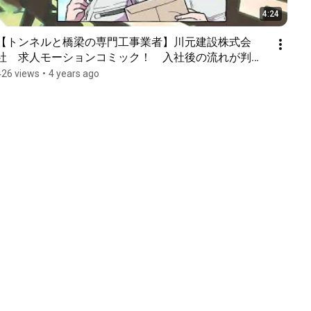
4:24
【トンネルと橋梁の専門工事業者】川元建設株式会
社　求人モーションコミック！　入社後の流れが判
る！
426 views
•
4 years ago