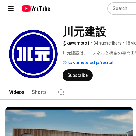
川元建設
@kawamoto1
•
34 subscribers
•
18 vi
川元建設は、トンネルと橋梁の専門工
kawamoto-ccl.jp/recruit
Subscribe
Videos
Shorts