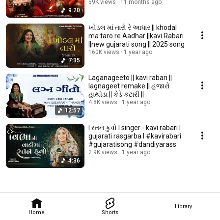
59K views
11 months ago
9:20
ખોડલ માં તારો રે આધાર || khodal
ma taro re Aadhar ||kavi Rabari
||new gujarati song || 2025 song
160K views
1 year ago
7:35
Laganageeto || kavi rabari ||
lagnageet remake || હજારો
હાથીડા || કેડે કટારી ||
4.8K views
1 year ago
12:57
l રતન કુવો l singer - kavi rabari l
gujarati rasgarba l #kavirabari
#gujaratisong #dandiyarass
2.9K views
1 year ago
4:36
Library
Home
Shorts