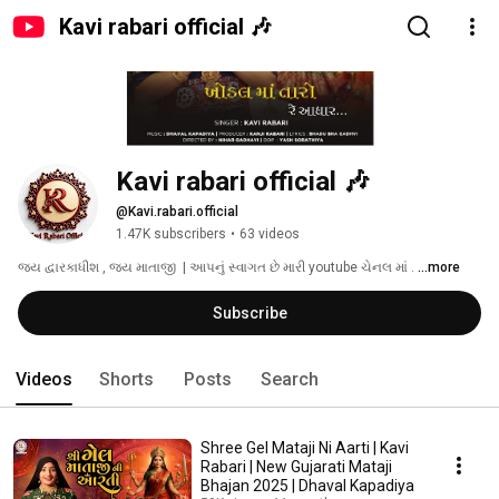
Kavi rabari official 🎶
Kavi rabari official 🎶 
@Kavi.rabari.official
1.47K subscribers
•
63 videos
જય દ્વારકાધીશ , જય માતાજી  | આપનું સ્વાગત છે મારી youtube ચેનલ માં . 
...more
Subscribe
Videos
Shorts
Posts
Search
Shree Gel Mataji Ni Aarti | Kavi
Rabari | New Gujarati Mataji
Bhajan 2025 | Dhaval Kapadiya