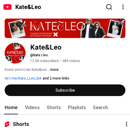
Kate&Leo
Kate&Leo
@kate.i.leo.
12.5K subscribers
•
489 videos
Event агентство Kate&Leo 
...more
t.me/Kate_i_Leo_bot
and 2 more links
Subscribe
Home
Videos
Shorts
Playlists
Search
Shorts