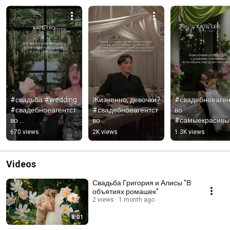
#свадьба #wedding 
Жизненно, девочки? 
#свадебноеаген
#свадебноеагентст
#свадебноеагентст
во 
во 
во 
#самыекрасивы
#самыекрасивыесв
#самыекрасивыесв
адьбы 
670 views
2K views
1.3K views
адьбы 
адьбы 
#свадьбаподклю
#свадьбаподключ 
#свадьбаподключ 
#организациясв
#организациясвадь
#организациясвадь
бы #свадьба 
Videos
бы
бы
#wedding
Свадьба Григория и Алисы "В
объятиях ромашек"
2 views
1 month ago
8:01