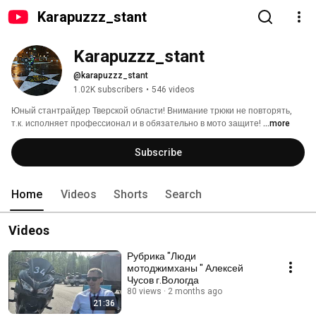
Karapuzzz_stant
Karapuzzz_stant
@karapuzzz_stant
1.02K subscribers
•
546 videos
Юный стантрайдер Тверской области! Внимание трюки не повторять, 
т.к. исполняет профессионал и в обязательно в мото защите! 
...more
Subscribe
Home
Videos
Shorts
Search
Videos
Рубрика "Люди
мотоджимханы " Алексей
Чусов г.Вологда
80 views
2 months ago
21:36