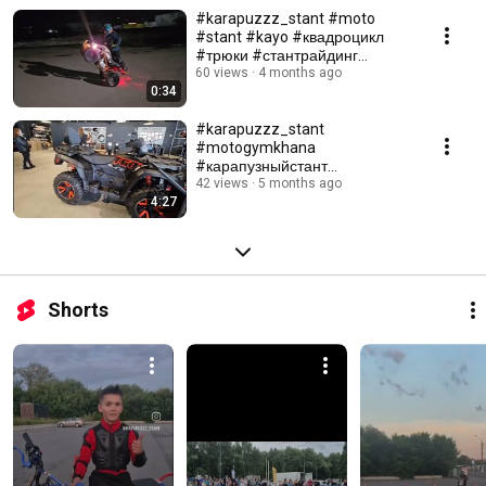
#karapuzzz_stant #moto
#stant #kayo #квадроцикл
#трюки #стантрайдинг
#карапузныйстант
60 views
4 months ago
0:34
#karapuzzz_stant
#motogymkhana
#карапузныйстант
#мотоджимхана #nikoyar69
42 views
5 months ago
4:27
обзво дц NIKOYAR
Shorts