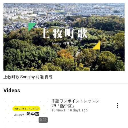
上牧町歌 Song by 村瀬 真弓
Videos
手話ワンポイントレッスン
29「熱中症」
16 views
10 days ago
0:33