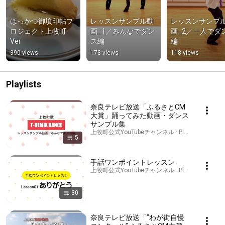
ほっかつ御墳印帖プ
レッスンサンプル動
レッスンサンプ
ロジェクト上牧町
画_1／みんなでダン
画_2／一人でダ
Ver
ス編
編
390 views
173 views
118 views
Playlists
奈良テレビ放送「ふるさとCM
大賞」踊ってみた動画・ダンス
サンプル集
上牧町公式YouTubeチャンネル · Playlist
5
手話ワンポイントレッスン
上牧町公式YouTubeチャンネル · Playlist
30
奈良テレビ放送「”わが街自慢