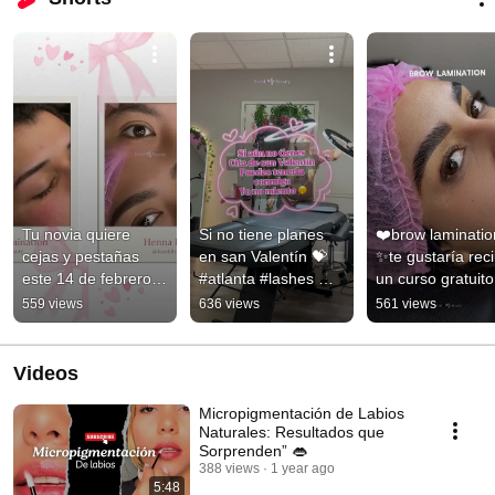
Tu novia quiere 
Si no tiene planes 
❤️brow lamination
cejas y pestañas 
en san Valentín 💝 
✨te gustaría recib
este 14 de febrero 
#atlanta #lashes 
un curso gratuito 
🫢✨🌷
#lashextensions
comenta yo ✨ 
559 views
636 views
561 views
#cejas
Videos
Micropigmentación de Labios
Naturales: Resultados que
Sorprenden” 👄
388 views
1 year ago
5:48