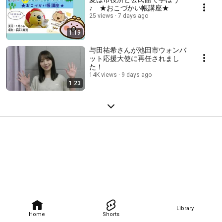
♪ ★おこづかい帳講座★
25 views
7 days ago
1:19
与田祐希さんが池田市ウォンバ
ット応援大使に再任されまし
た！
14K views
9 days ago
1:23
Library
Home
Shorts