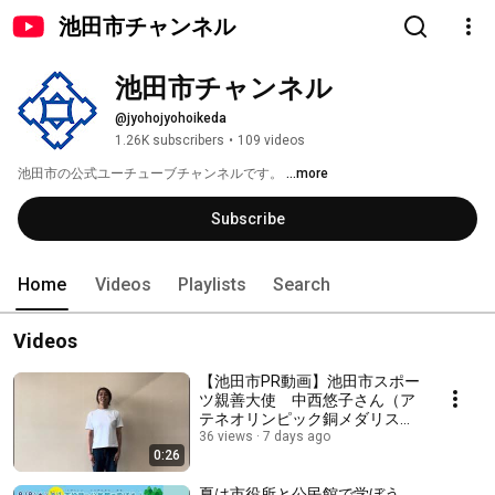
池田市チャンネル
池田市チャンネル
@jyohojyohoikeda
1.26K subscribers
•
109 videos
池田市の公式ユーチューブチャンネルです。 
...more
Subscribe
Home
Videos
Playlists
Search
Videos
【池田市PR動画】池田市スポー
ツ親善大使 中西悠子さん（ア
テネオリンピック銅メダリス
ト）
36 views
7 days ago
0:26
夏は市役所と公民館で学ぼう