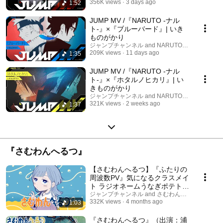
356K views
3 days ago
1:52
JUMP MV /『NARUTO -ナル
ト-』×『ブルーバード』| いき
ものがかり
ジャンプチャンネル and NARUTO / BORUTO Offici
209K views
11 days ago
1:35
JUMP MV /『NARUTO -ナル
ト-』×『ホタルノヒカリ』| い
きものがかり
ジャンプチャンネル and NARUTO / BORUTO Offici
321K views
2 weeks ago
1:37
『さむわんへるつ』
【さむわんへるつ】『ふたりの
周波数PV』気になるクラスメイ
ト ラジオネームうなぎポテトの
日常をちょい見せ！（CV: 浦和
ジャンプチャンネル and さむわんへるつ Lofi Rad
332K views
4 months ago
1:03
希・水野朔）
『さむわんへるつ』（出演：浦