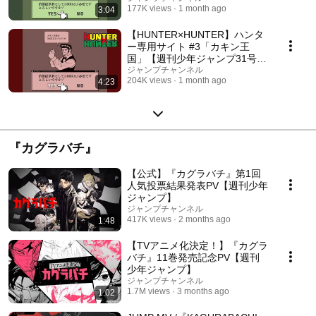
177K views
1 month ago
3:04
【HUNTER×HUNTER】ハンタ
ー専用サイト #3「カキン王
国」【週刊少年ジャンプ31号よ
り掲載！ 】
ジャンプチャンネル
204K views
1 month ago
4:23
『カグラバチ』
【公式】『カグラバチ』第1回
人気投票結果発表PV【週刊少年
ジャンプ】
ジャンプチャンネル
417K views
2 months ago
1:48
【TVアニメ化決定！】『カグラ
バチ』11巻発売記念PV【週刊
少年ジャンプ】
ジャンプチャンネル
1.7M views
3 months ago
1:02