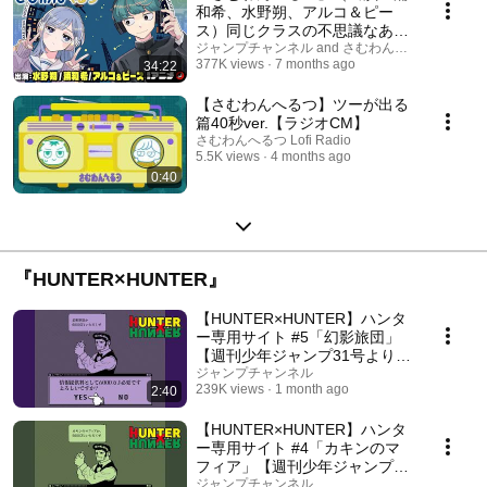
和希、水野朔、アルコ＆ピー
ス）同じクラスの不思議なあの
子は、なんとラジオのハガキ職
ジャンプチャンネル and さむわんへるつ Lofi Rad
377K views
7 months ago
34:22
人！？真夜中に紡がれる青春ラ
ジオラブコメディ！【ジャンプ
漫画／漫画アニメ/ボイスコミッ
【さむわんへるつ】ツーが出る
ク】
篇40秒ver.【ラジオCM】
さむわんへるつ Lofi Radio
5.5K views
4 months ago
0:40
『HUNTER×HUNTER』
【HUNTER×HUNTER】ハンタ
ー専用サイト #5「幻影旅団」
【週刊少年ジャンプ31号より掲
載！ 】
ジャンプチャンネル
239K views
1 month ago
2:40
【HUNTER×HUNTER】ハンタ
ー専用サイト #4「カキンのマ
フィア」【週刊少年ジャンプ31
号より掲載！ 】
ジャンプチャンネル