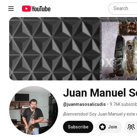
Juan Manuel S
@juanmasosalicudis
•
9.76K subscri
¡Bienvenidos! Soy Juan Manuel y este es
Victorinox, las navajas suizas y el mu
Subscribe
Join