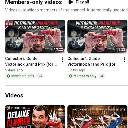
Members-only videos
Play all
Videos available to members of this channel. Automatically updated
13:22
13:22
Collector's Guide: 
Collector's Guide: 
Victorinox Grand Prix (for 
Victorinox Grand Prix (for 
MEMBERS)
MEMBERS)
5 days ago
6 days ago
Members only
CC
Members only
CC
Videos