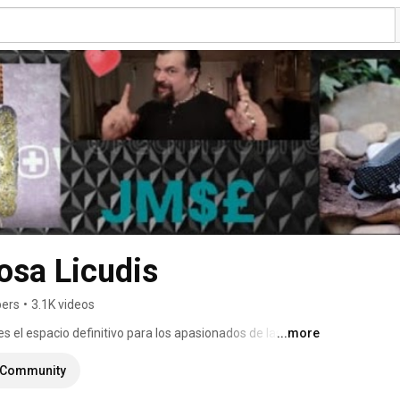
osa Licudis
bers
•
3.1K videos
 el espacio definitivo para los apasionados de las 
...more
ndo del EDC (Everyday Carry) en español. 
Community