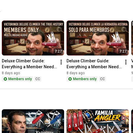
Puede contactarse conmigo por mis redes sociales o por mi 
mail navajasyamigos@gmail.com.
.
7:27
7:27
Deluxe Climber Guide: 
Deluxe Climber Guide: 
Everything a Member Needs 
Everything a Member Needs 
to Know
to Know
8 days ago
8 days ago
Members only
CC
Members only
CC