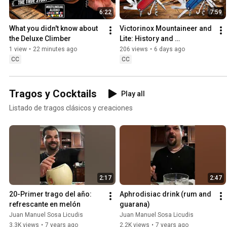
6:22
7:59
What you didn't know about 
Victorinox Mountaineer and 
the Deluxe Climber
Lite: History and 
Comparison
1 view
•
22 minutes ago
206 views
•
6 days ago
CC
CC
Tragos y Cocktails
Play all
Listado de tragos clásicos y creaciones
2:17
2:47
20-Primer trago del año: 
Aphrodisiac drink (rum and 
refrescante en melón
guarana)
Juan Manuel Sosa Licudis
Juan Manuel Sosa Licudis
3.3K views
•
7 years ago
2.2K views
•
7 years ago