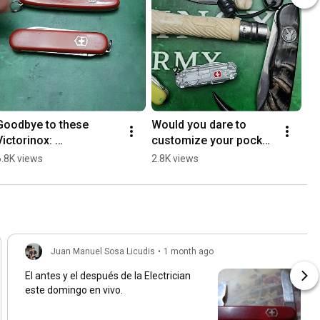
Goodbye to these 
Would you dare to 
Victorinox: 
customize your pocket 
Discontinued models
knife?
6.8K views
2.8K views
Juan Manuel Sosa Licudis
•
1 month ago
El antes y el después de la Electrician
este domingo en vivo.