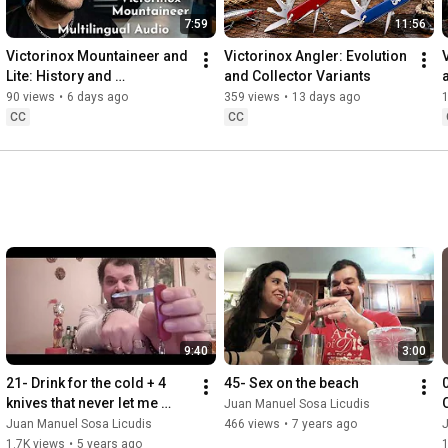
7:59
11:56
Victorinox Mountaineer and 
Victorinox Angler: Evolution 
Lite: History and 
and Collector Variants
Comparison
90 views
•
6 days ago
359 views
•
13 days ago
CC
CC
9:40
3:00
21- Drink for the cold + 4 
45- Sex on the beach
knives that never let me 
Juan Manuel Sosa Licudis
down for Avancarga 1975
Juan Manuel Sosa Licudis
466 views
•
7 years ago
1.7K views
•
5 years ago