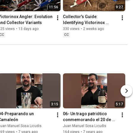
11:56
9:27
Victorinox Angler: Evolution 
Collector's Guide: 
and Collector Variants
Identifying Victorinox 
Fisherman versions.
125 views
•
13 days ago
330 views
•
2 weeks ago
CC
CC
3:15
5:17
04-Preparando un 
06- Un trago patriótico 
Camaleón
conmemorando el 20 de 
noviembre
Juan Manuel Sosa Licudis
Juan Manuel Sosa Licudis
169 views
•
7 years ago
164 views
•
7 years ago