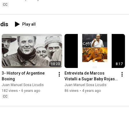
CC
dis
Play all
10:23
8:17
3- History of Argentine 
Entrevista de Marcos 
Boxing
Vistalli a Sugar Baby Rojas 
luego de la muerte de 
Juan Manuel Sosa Licudis
Juan Manuel Sosa Licudis
Amílcar Brusa
182 views
•
6 years ago
86 views
•
4 years ago
CC