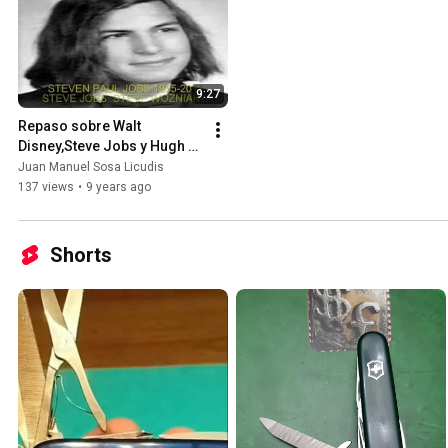
9:27
Repaso sobre Walt 
Disney,Steve Jobs y Hugh 
Hefner
Juan Manuel Sosa Licudis
137 views
•
9 years ago
Shorts