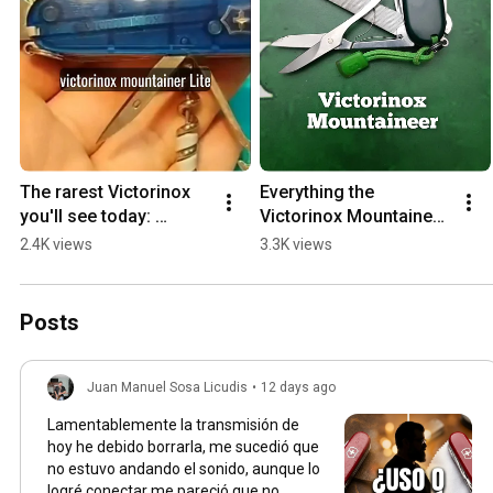
The rarest Victorinox 
Everything the 
you'll see today: 
Victorinox Mountaineer 
Mountaineer Lite
has to offer
2.4K views
3.3K views
Posts
Juan Manuel Sosa Licudis
•
12 days ago
Lamentablemente la transmisión de
hoy he debido borrarla, me sucedió que
no estuvo andando el sonido, aunque lo
logré conectar me pareció que no