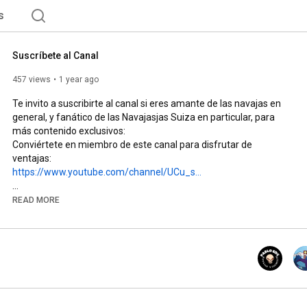
s
Suscríbete al Canal
457 views
1 year ago
Te invito a suscribirte al canal si eres amante de las navajas en 
general, y fanático de las Navajasjas Suiza en particular, para 
más contenido exclusivos:

Conviértete en miembro de este canal para disfrutar de 
https://www.youtube.com/channel/UCu_s...
#juanmanuelsosalicudis
#navajasyamigos
#suscribe
READ MORE
Si usted quiere ayudarme, puede colaborar:

Desde Argentina a

Cbu: 0000007900202415307882

Alias: JUAN278.UALA

Desde afuera por PayPal 
https://www.paypal.me/JuanManuelSosaLicu