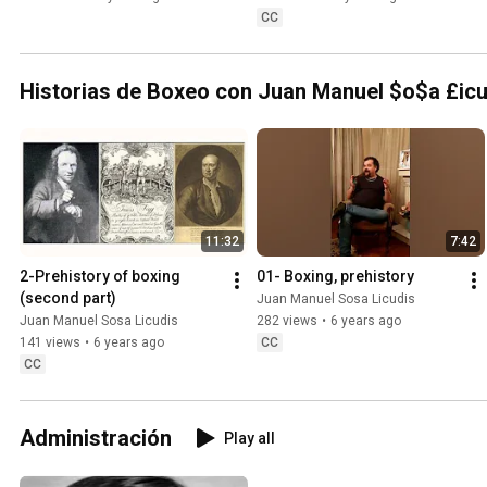
CC
Historias de Boxeo con Juan Manuel $o$a £icu
11:32
7:42
2-Prehistory of boxing 
01- Boxing, prehistory
(second part)
Juan Manuel Sosa Licudis
Juan Manuel Sosa Licudis
282 views
•
6 years ago
141 views
•
6 years ago
CC
CC
Administración
Play all