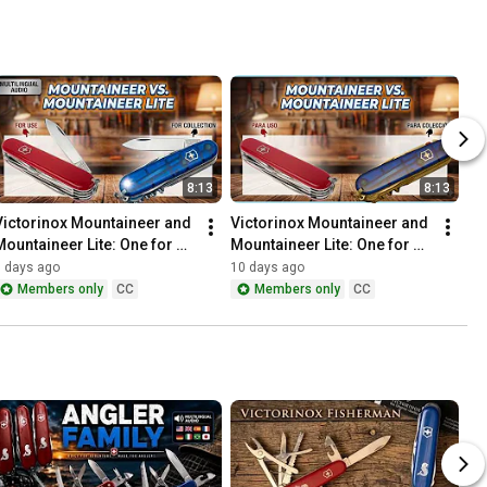
8:13
8:13
Victorinox Mountaineer and 
Victorinox Mountaineer and 
Mountaineer Lite: One for 
Mountaineer Lite: One for 
USE and one for your 
USE and one for your 
9 days ago
10 days ago
COLLECTION
COLLECTION
Members only
CC
Members only
CC