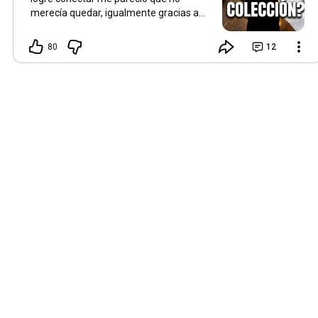
merecía quedar, igualmente gracias a
las tres personas que me hicieron el
aguante hasta el final.
80
12