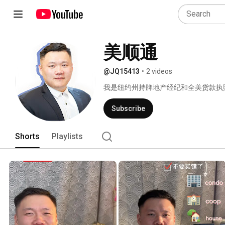
美顺通
@JQ15413
•
2 videos
我是纽约州持牌地产经纪和全美货款执
好贷款、买对好房］ 
Subscribe
Shorts
Playlists