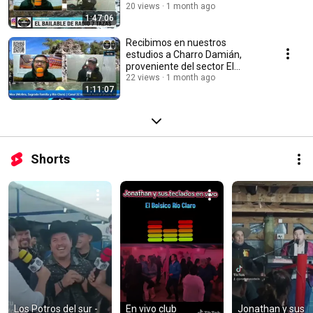
EL LOCUTOR MAS PRENDIDO.
20 views
1 month ago
1:47:06
Recibimos en nuestros
estudios a Charro Damián,
proveniente del sector El
Aromo, comuna de Río Claro
22 views
1 month ago
1:11:07
Shorts
Los Potros del sur - 
En vivo club 
Jonathan y sus 