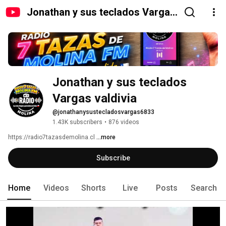
Jonathan y sus teclados Vargas
valdivia
Jonathan y sus teclados 
Vargas valdivia
@jonathanysustecladosvargas6833
1.43K subscribers
•
876 videos
https://radio7tazasdemolina.cl 
...more
Subscribe
Home
Videos
Shorts
Live
Posts
Search